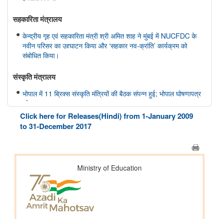
सहकारिता मंत्रालय
केन्द्रीय गृह एवं सहकारिता मंत्री श्री अमित शाह ने मुंबई में NUCFDC के
नवीन परिसर का उद्द्घाटन किया और ‘सहकार नव-क्रांति’ कार्यक्रम को
संबोधित किया।
संस्‍कृति मंत्रालय
भोपाल में 11 ब्रिक्स संस्कृति मंत्रियों की बैठक संपन्न हुई; भोपाल घोषणापत्र
को अपनाया
Click here for Releases(Hindi) from 1-January 2009
रक्षा मंत्रालय
to 31-December 2017
भारतीय वायु सेना बैंड द्वारा स्वतंत्रता दिवस समारोह 2026 के दौरान प्रदर्शन
शिक्षा मंत्रालय
प्रधानमंत्री श्री नरेन्द्र मोदी ने आईआईटी दिल्ली के 57वें दीक्षांत समारोह को
संबोधित किया
इलेक्ट्रानिक्स एवं आईटी मंत्रालय