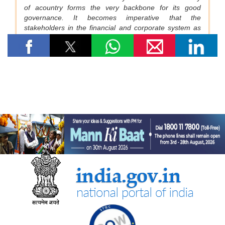
भारतीय रेलवे ने मध्य प्रदेश में इटारसी-मदन महल के बीच दैनिक पैसेंजर सेवा
शुरू करने की स्वीकृति दी
विज्ञान एवं प्रौद्योगिकी मंत्रालय
सीएसआईआर-सीआरआरआई ने राजस्थान सरकार के समक्ष स्वदेशी
एमएसएस+ सड़क प्रौद्योगिकी का प्रदर्शन किया
सीएसआईआर-एनआईएससीपीआर ने “लोकप्रिय विज्ञान लेखन” पर दो दिवसीय
कौशल प्रशिक्षण कार्यक्रम आयोजित किया और प्रतिभागियों को सामान्य जन
तक विज्ञान का संचार करने के लिए प्रेरित किया
केन्‍द्रीय मंत्री डॉ. जितेंद्र सिंह ने लखनऊ में सीएसआईआर-एनबीआरआई द्वारा
विकसित अपनी तरह का पहला 'इको-एजुकेशनल हब' राष्ट्र को समर्पित किया
सीएसआईआर एकीकृत कौशल पहल के चरण-III (2025–30) के प्रथम वर्ष
के लिए मॉनिटरिंग समिति की समन्वयकों की कॉन्क्लेव-सह-बैठक आयोजित की
गई
पत्तन, पोत परिवहन और जलमार्ग मंत्रालय
भारत ने समुद्री गवर्नेंस में डिजिटल बदलाव को गति देने के लिए ई-समुद्र का
शुभारंभ किया