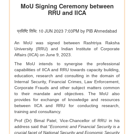
डिजिलॉकर ने एएईआरआई के साथ साझेदारी करके ऑस्ट्रेलिया जाने वाले
भारतीय छात्रों के लिए दस्तावेज़ सत्यापन प्रक्रिया को तेज़ किया है
वित्‍त मंत्रालय
यूजर्स के लिए यूपीआई निःशुल्क
विधि एवं न्‍याय मंत्रालय
प्रेस नोट
पेट्रोलियम एवं प्राकृतिक गैस मंत्रालय
तेल विपणन कंपनियों (ओएमसी) ने ई20 पेट्रोल में नमी और क्लोराइड की
मौजूदगी की जांच की: 500 पीपीएम क्लोराइड और नमी की मौजूदगी के दावों
की पुष्टि नहीं हुई
रेल मंत्रालय
भारतीय रेलवे ने चित्रकूट के लिए सीधी रेल कनेक्टिविटी मजबूत करने के
उद्देश्य से चित्रकूटधाम कर्वी-कानपुर सेंट्रल और प्रतापगढ़-कानपुर सेंट्रल
एक्सप्रेस सेवाओं के विलय को मंजूरी दी