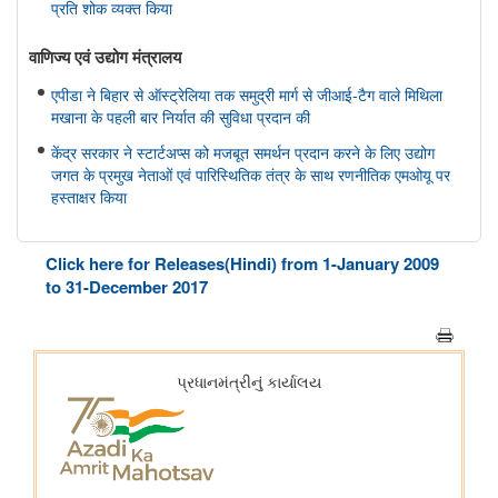
प्रति शोक व्यक्त किया
वाणिज्‍य एवं उद्योग मंत्रालय
एपीडा ने बिहार से ऑस्ट्रेलिया तक समुद्री मार्ग से जीआई-टैग वाले मिथिला
मखाना के पहली बार निर्यात की सुविधा प्रदान की
केंद्र सरकार ने स्टार्टअप्स को मजबूत समर्थन प्रदान करने के लिए उद्योग
जगत के प्रमुख नेताओं एवं पारिस्थितिक तंत्र के साथ रणनीतिक एमओयू पर
हस्ताक्षर किया
सहकारिता मंत्रालय
Click here for Releases(Hindi) from 1-January 2009
केन्द्रीय गृह एवं सहकारिता मंत्री श्री अमित शाह ने मुंबई में NUCFDC के
to 31-December 2017
नवीन परिसर का उद्द्घाटन किया और ‘सहकार नव-क्रांति’ कार्यक्रम को
संबोधित किया।
संस्‍कृति मंत्रालय
भोपाल में 11 ब्रिक्स संस्कृति मंत्रियों की बैठक संपन्न हुई; भोपाल घोषणापत्र
को अपनाया
रक्षा मंत्रालय