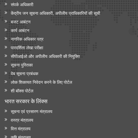
संपर्क अधिकारी
केंद्रीय मंत्री श्री जगत प्रकाश नड्डा ने 'इंडिया मेडिकल डिवाइस 2026' में
केंद्रीय जन सूचना अधिकारी, अपीलीय प्राधिकारियों की सूची
सीईओ राउंडटेबल सम्मेलन की अध्यक्षता की
बजट आबंटन
केंद्रीय मंत्री जे.पी. नड्डा ने ‘ एआई इन मेडटेक: आर्टिफिशियल इंटेलिजेंस के
कार्य आबंटन
ज़रिए स्वास्थ्य सेवा में क्रांति’ पर नॉलेज पेपर जारी किया
नागरिक अधिकार पत्र
पारदर्शिता लेखा परीक्षा
सीपीआईओ और अपी‍लीय अधिकारी की नियुक्ति
सूचना पुस्तिका
वेब सूचना प्रबंधक
लोक शिकायत निवेदन करने के लिए पोर्टल
शी बॉक्स पोर्टल
भारत सरकार के लिंक्‍स
सूचना एवं प्रसारण मंत्रालय
वस्त्र मंत्रालय
वित्त मंत्रालय
कृषि मंत्रालय