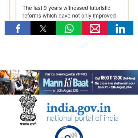
तेल विपणन कंपनियों (ओएमसी) ने ई20 पेट्रोल में नमी और क्लोराइड की
मौजूदगी की जांच की: 500 पीपीएम क्लोराइड और नमी की मौजूदगी के दावों
की पुष्टि नहीं हुई
रेल मंत्रालय
भारतीय रेलवे ने चित्रकूट के लिए सीधी रेल कनेक्टिविटी मजबूत करने के
उद्देश्य से चित्रकूटधाम कर्वी-कानपुर सेंट्रल और प्रतापगढ़-कानपुर सेंट्रल
एक्सप्रेस सेवाओं के विलय को मंजूरी दी
भारतीय रेलवे ने मध्य प्रदेश में इटारसी-मदन महल के बीच दैनिक पैसेंजर सेवा
शुरू करने की स्वीकृति दी
विज्ञान एवं प्रौद्योगिकी मंत्रालय
सीएसआईआर-सीआरआरआई ने राजस्थान सरकार के समक्ष स्वदेशी
एमएसएस+ सड़क प्रौद्योगिकी का प्रदर्शन किया
सीएसआईआर-एनआईएससीपीआर ने “लोकप्रिय विज्ञान लेखन” पर दो दिवसीय
कौशल प्रशिक्षण कार्यक्रम आयोजित किया और प्रतिभागियों को सामान्य जन
तक विज्ञान का संचार करने के लिए प्रेरित किया
केन्‍द्रीय मंत्री डॉ. जितेंद्र सिंह ने लखनऊ में सीएसआईआर-एनबीआरआई द्वारा
विकसित अपनी तरह का पहला 'इको-एजुकेशनल हब' राष्ट्र को समर्पित किया