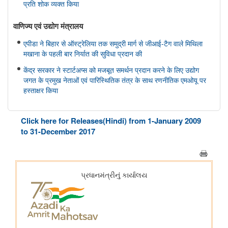
प्रति शोक व्यक्त किया
वाणिज्‍य एवं उद्योग मंत्रालय
एपीडा ने बिहार से ऑस्ट्रेलिया तक समुद्री मार्ग से जीआई-टैग वाले मिथिला
मखाना के पहली बार निर्यात की सुविधा प्रदान की
केंद्र सरकार ने स्टार्टअप्स को मजबूत समर्थन प्रदान करने के लिए उद्योग
जगत के प्रमुख नेताओं एवं पारिस्थितिक तंत्र के साथ रणनीतिक एमओयू पर
हस्ताक्षर किया
सहकारिता मंत्रालय
Click here for Releases(Hindi) from 1-January 2009
केन्द्रीय गृह एवं सहकारिता मंत्री श्री अमित शाह ने मुंबई में NUCFDC के
to 31-December 2017
नवीन परिसर का उद्द्घाटन किया और ‘सहकार नव-क्रांति’ कार्यक्रम को
संबोधित किया।
संस्‍कृति मंत्रालय
भोपाल में 11 ब्रिक्स संस्कृति मंत्रियों की बैठक संपन्न हुई; भोपाल घोषणापत्र
को अपनाया
रक्षा मंत्रालय