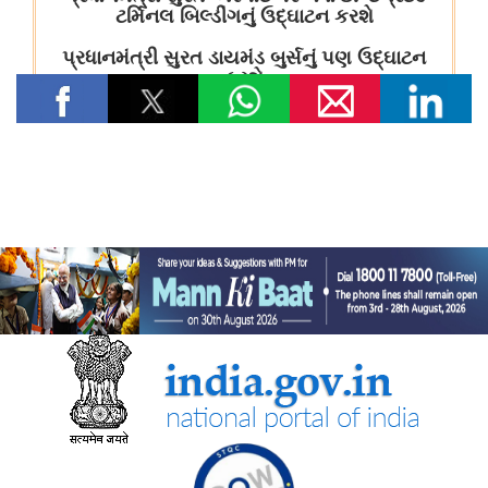
तेल विपणन कंपनियों (ओएमसी) ने ई20 पेट्रोल में नमी और क्लोराइड की
मौजूदगी की जांच की: 500 पीपीएम क्लोराइड और नमी की मौजूदगी के दावों
की पुष्टि नहीं हुई
रेल मंत्रालय
भारतीय रेलवे ने चित्रकूट के लिए सीधी रेल कनेक्टिविटी मजबूत करने के
उद्देश्य से चित्रकूटधाम कर्वी-कानपुर सेंट्रल और प्रतापगढ़-कानपुर सेंट्रल
एक्सप्रेस सेवाओं के विलय को मंजूरी दी
भारतीय रेलवे ने मध्य प्रदेश में इटारसी-मदन महल के बीच दैनिक पैसेंजर सेवा
शुरू करने की स्वीकृति दी
विज्ञान एवं प्रौद्योगिकी मंत्रालय
सीएसआईआर-सीआरआरआई ने राजस्थान सरकार के समक्ष स्वदेशी
एमएसएस+ सड़क प्रौद्योगिकी का प्रदर्शन किया
सीएसआईआर-एनआईएससीपीआर ने “लोकप्रिय विज्ञान लेखन” पर दो दिवसीय
कौशल प्रशिक्षण कार्यक्रम आयोजित किया और प्रतिभागियों को सामान्य जन
तक विज्ञान का संचार करने के लिए प्रेरित किया
केन्‍द्रीय मंत्री डॉ. जितेंद्र सिंह ने लखनऊ में सीएसआईआर-एनबीआरआई द्वारा
विकसित अपनी तरह का पहला 'इको-एजुकेशनल हब' राष्ट्र को समर्पित किया