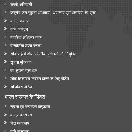
संपर्क अधिकारी
केंद्रीय मंत्री श्री जगत प्रकाश नड्डा ने 'इंडिया मेडिकल डिवाइस 2026' में
केंद्रीय जन सूचना अधिकारी, अपीलीय प्राधिकारियों की सूची
सीईओ राउंडटेबल सम्मेलन की अध्यक्षता की
बजट आबंटन
केंद्रीय मंत्री जे.पी. नड्डा ने ‘ एआई इन मेडटेक: आर्टिफिशियल इंटेलिजेंस के
कार्य आबंटन
ज़रिए स्वास्थ्य सेवा में क्रांति’ पर नॉलेज पेपर जारी किया
नागरिक अधिकार पत्र
पारदर्शिता लेखा परीक्षा
सीपीआईओ और अपी‍लीय अधिकारी की नियुक्ति
सूचना पुस्तिका
वेब सूचना प्रबंधक
लोक शिकायत निवेदन करने के लिए पोर्टल
शी बॉक्स पोर्टल
भारत सरकार के लिंक्‍स
सूचना एवं प्रसारण मंत्रालय
वस्त्र मंत्रालय
वित्त मंत्रालय
कृषि मंत्रालय