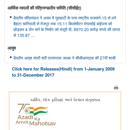
आर्थिक मामलों की मंत्रिमण्‍डलीय समिति (सीसीईए)
केंद्रीय मंत्रिमंडल ने असम में गुवाहाटी के पास राष्ट्रीय राजमार्ग-15 से लगे
बैहाटा चारियाली से तेजपुर तक 15.11 किलोमीटर मंगलदोई बाईपास को
छोड़कर 4 लेन मार्ग के निर्माण को मंजूरी दी, 8970.20 करोड़ रुपये की लागत
से 135.87 ...
आयुष
केंद्रीय आयुष मंत्री श्री प्रतापराव जाधव ने सीसीआरएएस की 27वीं शासी
निकाय बैठक की अध्यक्षता की
Click here for Releases(Hindi) from 1-January 2009
to 31-December 2017
अंतरिक्ष विभाग
डॉ. जितेंद्र सिंह ने राज्यसभा को गगनयान मिशन और भारत के मानव अंतरिक्ष
अन्वेषण रोडमैप की प्रमुख उपलब्धियों की जानकारी दी
संसद प्रश्न: वैश्विक प्रक्षेपण बाजार में भारत की स्थिति
संसद प्रश्न: अंतरिक्ष प्रौद्योगिकी का विकास
संसद प्रश्न: जम्मू-कश्मीर में इसरो समर्थित अंतरिक्ष प्रौद्योगिकी के अनुप्रयोग