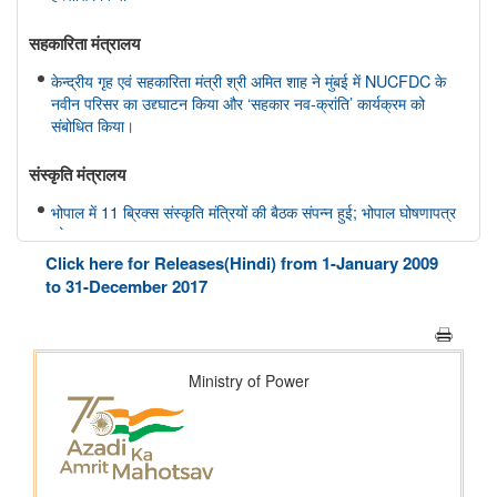
सहकारिता मंत्रालय
केन्द्रीय गृह एवं सहकारिता मंत्री श्री अमित शाह ने मुंबई में NUCFDC के
नवीन परिसर का उद्द्घाटन किया और ‘सहकार नव-क्रांति’ कार्यक्रम को
संबोधित किया।
संस्‍कृति मंत्रालय
भोपाल में 11 ब्रिक्स संस्कृति मंत्रियों की बैठक संपन्न हुई; भोपाल घोषणापत्र
को अपनाया
Click here for Releases(Hindi) from 1-January 2009
रक्षा मंत्रालय
to 31-December 2017
भारतीय वायु सेना बैंड द्वारा स्वतंत्रता दिवस समारोह 2026 के दौरान प्रदर्शन
शिक्षा मंत्रालय
प्रधानमंत्री श्री नरेन्द्र मोदी ने आईआईटी दिल्ली के 57वें दीक्षांत समारोह को
संबोधित किया
इलेक्ट्रानिक्स एवं आईटी मंत्रालय