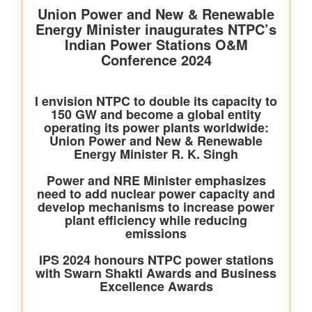
डिजिलॉकर ने एएईआरआई के साथ साझेदारी करके ऑस्ट्रेलिया जाने वाले
भारतीय छात्रों के लिए दस्तावेज़ सत्यापन प्रक्रिया को तेज़ किया है
वित्‍त मंत्रालय
यूजर्स के लिए यूपीआई निःशुल्क
विधि एवं न्‍याय मंत्रालय
प्रेस नोट
पेट्रोलियम एवं प्राकृतिक गैस मंत्रालय
तेल विपणन कंपनियों (ओएमसी) ने ई20 पेट्रोल में नमी और क्लोराइड की
मौजूदगी की जांच की: 500 पीपीएम क्लोराइड और नमी की मौजूदगी के दावों
की पुष्टि नहीं हुई
रेल मंत्रालय
भारतीय रेलवे ने चित्रकूट के लिए सीधी रेल कनेक्टिविटी मजबूत करने के
उद्देश्य से चित्रकूटधाम कर्वी-कानपुर सेंट्रल और प्रतापगढ़-कानपुर सेंट्रल
एक्सप्रेस सेवाओं के विलय को मंजूरी दी