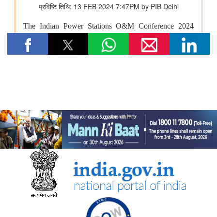
भारतीय रेलवे ने मध्य प्रदेश में इटारसी-मदन महल के बीच दैनिक पैसेंजर सेवा
शुरू करने की स्वीकृति दी
विज्ञान एवं प्रौद्योगिकी मंत्रालय
सीएसआईआर-सीआरआरआई ने राजस्थान सरकार के समक्ष स्वदेशी
एमएसएस+ सड़क प्रौद्योगिकी का प्रदर्शन किया
सीएसआईआर-एनआईएससीपीआर ने “लोकप्रिय विज्ञान लेखन” पर दो दिवसीय
कौशल प्रशिक्षण कार्यक्रम आयोजित किया और प्रतिभागियों को सामान्य जन
तक विज्ञान का संचार करने के लिए प्रेरित किया
केन्‍द्रीय मंत्री डॉ. जितेंद्र सिंह ने लखनऊ में सीएसआईआर-एनबीआरआई द्वारा
विकसित अपनी तरह का पहला 'इको-एजुकेशनल हब' राष्ट्र को समर्पित किया
सीएसआईआर एकीकृत कौशल पहल के चरण-III (2025–30) के प्रथम वर्ष
के लिए मॉनिटरिंग समिति की समन्वयकों की कॉन्क्लेव-सह-बैठक आयोजित की
गई
पत्तन, पोत परिवहन और जलमार्ग मंत्रालय
भारत ने समुद्री गवर्नेंस में डिजिटल बदलाव को गति देने के लिए ई-समुद्र का
शुभारंभ किया