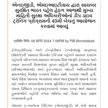
स्‍वास्‍थ्‍य एवं परिवार कल्‍याण मंत्रालय
राष्ट्रीय स्वास्थ्य प्राधिकरण ने आयुष्‍मान भारत स्‍वास्‍थ्‍य खाता आधारित स्कैन
और रजिस्टर सेवा द्वारा 25 करोड़ ओपीडी पंजीकरण की उपलब्धि हासिल की
गृह मंत्रालय
भारत सरकार ने अरुणाचल प्रदेश सरकार के परामर्श से अरुणाचल प्रदेश में
स्थित 27 स्थानों/भौगोलिक संरचनाओं को भारतीय सर्वेक्षण विभाग के
आधिकारिक मानचित्रों पर उनके मानक स्थान और भौगोलिक संरचना के नाम
के साथ चिन्हित किया
आई4सी ने कॉरपोरेट कर्मियों और वित्तीय पेशेवरों को 'बॉस स्कैम' के प्रति
आगाह किया है: गलत 'खाता विवरण', 'एमसीए' और 'आरबीआई' फाइलों के
माध्यम से व्हाट्सएप अकाउंट को हैक कर बड़ी रकम की वित्तीय धोखाधड़ी की
जा रही है
सूचना और प्रसारण मंत्रालय
मुख्य सचिवों और आपदा प्रबंधन विभागों से संवेदनशील क्षेत्रों में नए सामुदायिक
रेडियो स्टेशनों को बढ़ावा देने का आग्रह किया गया; बाढ़, भूकंप और बिजली
गिरने से प्रभावित स्टेशनों के लिए 11.50 लाख रुपये का आपातकालीन