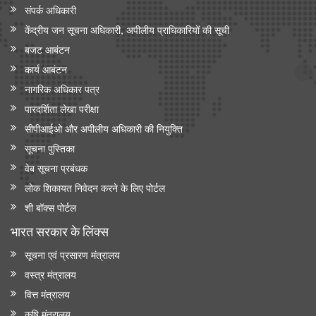
संपर्क अधिकारी
राष्ट्रीय मानवाधिकार आयोग (एनएचआरसी) ने मध्य प्रदेश के विदिशा जिले में
स्कूली छात्रों के खतरनाक तरीके से बेतवा नदी पार करने की मीडिया रिपोर्ट
केंद्रीय जन सूचना अधिकारी, अपीलीय प्राधिकारियों की सूची
का स्वतः संज्ञान लिया
बजट आबंटन
कार्य आबंटन
रसायन एवं उर्वरक मंत्रालय - औषधि विभाग
नागरिक अधिकार पत्र
फार्मास्युटिकल सेक्टर के लिए उत्पादन आधारित प्रोत्साहन योजना
पारदर्शिता लेखा परीक्षा
जन औषधि केंद्रों में दवाओं की बिक्री
सीपीआईओ और अपी‍लीय अधिकारी की नियुक्ति
दवाओं की कीमतों का निर्धारण और विनियमन
सूचना पुस्तिका
थोक दवाओं के लिए पीएलआई योजना
वेब सूचना प्रबंधक
प्रधानमंत्री भारतीय जनऔषधि परियोजना
लोक शिकायत निवेदन करने के लिए पोर्टल
शी बॉक्स पोर्टल
जीवन रक्षक दवाएं
भारत सरकार के लिंक्‍स
सूचना एवं प्रसारण मंत्रालय
वस्त्र मंत्रालय
वित्त मंत्रालय
कृषि मंत्रालय