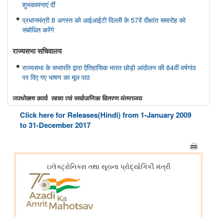
शुभकामनाएं दीं
प्रधानमंत्री 8 अगस्त को आईआईटी दिल्ली के 57वें दीक्षांत समारोह को
संबोधित करेंगे
राज्यसभा सचिवालय
राज्यसभा के सभापति द्वारा ऐतिहासिक भारत छोड़ो आंदोलन की 84वीं वर्षगांठ
पर दिए गए भाषण का मूल पाठ
उपभोक्‍ता कार्य, खाद्य एवं सार्वजनिक वितरण मंत्रालय
Click here for Releases(Hindi) from 1-January 2009
राष्ट्रीय हथकरघा दिवस के अवसर पर केंद्रीय राज्य मंत्री ने राष्ट्रीय शिल्प
संग्रहालय और हस्तकला अकादमी का किया दौरा
to 31-December 2017
पर्यावरण, वन एवं जलवायु परिवर्तन मंत्रालय
केंद्रीय पर्यावरण मंत्री भूपेंद्र यादव ने मानेसर में हरियाणा के 77वें वन
महोत्सव समारोह में भाग लिया; एक पौधा भी लगाया
वित्‍त मंत्रालय
भारत की पूर्वोत्तर सीमा पर डीआरआई ने निगरानी तेज की