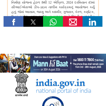
अनुदान उप...
रेल मंत्रालय
रेलवे ने ऋण सेवा को स्थिर रखा है; लगातार मूलधन पुनर्भुगतान और पट्टे
शुल्क ब्याज हिस्‍सेदारी में कमी पिछले पांच वर्षों के वित्तीय अनुशासन को दर्शाता
है
ग्रामीण विकास मंत्रालय
प्रधानमंत्री आवास योजना-ग्रामीण (पीएमएवाई-जी) की प्रगति
स्वयं सहायता समूहों के माध्यम से ग्रामीण जीविकोपार्जन का सुदृढ़ीकरण
केंद्रीय ग्रामीण क्षेत्र की योजनाओं का मूल्यांकन
विज्ञान एवं प्रौद्योगिकी मंत्रालय
भारत के लिए वित्तीय समावेशन से वित्तीय सशक्तिकरण और डिजिटल भुगतान
से डिजिटल समृद्धि की ओर बढ़ने का समय: डॉ. जितेंद्र सिंह
आरडीआई कोष के तहत सरकार ने हितों के टकराव से बचने के मज़बूत उपायों
को फिर से दोहराया; योग्यता-आधारित मूल्यांकन ही वित्त पोषण के निर्णयों का
आधार