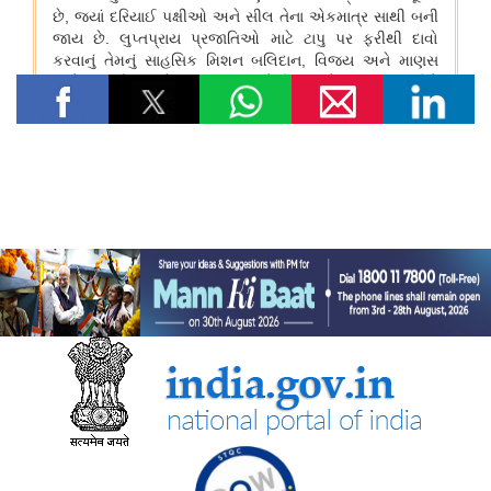
विषय: राष्ट्रीय खाद्य तेल मिशन तिलहन (एनएमईओ-तिलहन) का क्रियान्वयन
विषय: तिलहन एवं दलहन के उत्पादन को बढ़ाने के लिए उठाए गए कदम
विषय: राष्ट्रीय मधुमक्खी पालन और शहद मिशन (एनबीएचएम) का
क्रियान्वयन
कोयला मंत्रालय
एसईसीएल ने खदानों को वैज्ञानिक रूप से बंद करने और परित्‍यक्‍त खदानों को
स्थायी सामुदायिक परिसंपत्तियों में बदलने में भारत का नेतृत्व किया
वाणिज्‍य एवं उद्योग मंत्रालय
डीजीएफटी, 'सोर्स फ्रॉम इंडिया' फीचर के माध्यम से डीपीआईआईटी-मान्यता
प्राप्त स्टार्टअप्स को वैश्विक व्यापार पारिस्थितिकी तंत्र से जोड़ता है
नई दिल्ली में आधुनिकीकरण और औद्योगिक सहयोग पर भारत-रूस कार्य समूह
के 12वें सत्र का आयोजन
भव्य योजना के पहले चरण के पहले राउंड में 87 प्रस्ताव प्राप्त हुए
जेम ने सार्वजनिक खरीद में बदलाव लाने का एक दशक पूरा किया, कुल जीएमवी
20 लाख करोड़ रुपये से ज्यादा हुआ