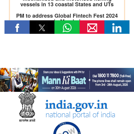
रेल मंत्रालय
भारतीय रेलवे ने चित्रकूट के लिए सीधी रेल कनेक्टिविटी मजबूत करने के
उद्देश्य से चित्रकूटधाम कर्वी-कानपुर सेंट्रल और प्रतापगढ़-कानपुर सेंट्रल
एक्सप्रेस सेवाओं के विलय को मंजूरी दी
भारतीय रेलवे ने मध्य प्रदेश में इटारसी-मदन महल के बीच दैनिक पैसेंजर सेवा
शुरू करने की स्वीकृति दी
विज्ञान एवं प्रौद्योगिकी मंत्रालय
सीएसआईआर-सीआरआरआई ने राजस्थान सरकार के समक्ष स्वदेशी
एमएसएस+ सड़क प्रौद्योगिकी का प्रदर्शन किया
सीएसआईआर-एनआईएससीपीआर ने “लोकप्रिय विज्ञान लेखन” पर दो दिवसीय
कौशल प्रशिक्षण कार्यक्रम आयोजित किया और प्रतिभागियों को सामान्य जन
तक विज्ञान का संचार करने के लिए प्रेरित किया
केन्‍द्रीय मंत्री डॉ. जितेंद्र सिंह ने लखनऊ में सीएसआईआर-एनबीआरआई द्वारा
विकसित अपनी तरह का पहला 'इको-एजुकेशनल हब' राष्ट्र को समर्पित किया
सीएसआईआर एकीकृत कौशल पहल के चरण-III (2025–30) के प्रथम वर्ष
के लिए मॉनिटरिंग समिति की समन्वयकों की कॉन्क्लेव-सह-बैठक आयोजित की