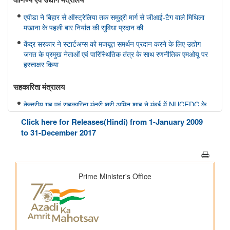
एपीडा ने बिहार से ऑस्ट्रेलिया तक समुद्री मार्ग से जीआई-टैग वाले मिथिला
मखाना के पहली बार निर्यात की सुविधा प्रदान की
केंद्र सरकार ने स्टार्टअप्स को मजबूत समर्थन प्रदान करने के लिए उद्योग
जगत के प्रमुख नेताओं एवं पारिस्थितिक तंत्र के साथ रणनीतिक एमओयू पर
हस्ताक्षर किया
सहकारिता मंत्रालय
केन्द्रीय गृह एवं सहकारिता मंत्री श्री अमित शाह ने मुंबई में NUCFDC के
नवीन परिसर का उद्द्घाटन किया और ‘सहकार नव-क्रांति’ कार्यक्रम को
Click here for Releases(Hindi) from 1-January 2009
संबोधित किया।
to 31-December 2017
संस्‍कृति मंत्रालय
भोपाल में 11 ब्रिक्स संस्कृति मंत्रियों की बैठक संपन्न हुई; भोपाल घोषणापत्र
को अपनाया
रक्षा मंत्रालय
भारतीय वायु सेना बैंड द्वारा स्वतंत्रता दिवस समारोह 2026 के दौरान प्रदर्शन