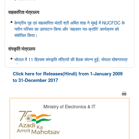
सहकारिता मंत्रालय
केन्द्रीय गृह एवं सहकारिता मंत्री श्री अमित शाह ने मुंबई में NUCFDC के
नवीन परिसर का उद्द्घाटन किया और ‘सहकार नव-क्रांति’ कार्यक्रम को
संबोधित किया।
संस्‍कृति मंत्रालय
भोपाल में 11 ब्रिक्स संस्कृति मंत्रियों की बैठक संपन्न हुई; भोपाल घोषणापत्र
को अपनाया
Click here for Releases(Hindi) from 1-January 2009
रक्षा मंत्रालय
to 31-December 2017
भारतीय वायु सेना बैंड द्वारा स्वतंत्रता दिवस समारोह 2026 के दौरान प्रदर्शन
शिक्षा मंत्रालय
प्रधानमंत्री श्री नरेन्द्र मोदी ने आईआईटी दिल्ली के 57वें दीक्षांत समारोह को
संबोधित किया
इलेक्ट्रानिक्स एवं आईटी मंत्रालय