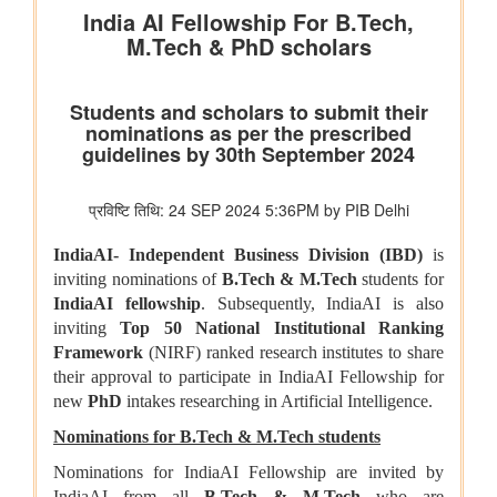
डिजिलॉकर ने एएईआरआई के साथ साझेदारी करके ऑस्ट्रेलिया जाने वाले
भारतीय छात्रों के लिए दस्तावेज़ सत्यापन प्रक्रिया को तेज़ किया है
वित्‍त मंत्रालय
यूजर्स के लिए यूपीआई निःशुल्क
विधि एवं न्‍याय मंत्रालय
प्रेस नोट
पेट्रोलियम एवं प्राकृतिक गैस मंत्रालय
तेल विपणन कंपनियों (ओएमसी) ने ई20 पेट्रोल में नमी और क्लोराइड की
मौजूदगी की जांच की: 500 पीपीएम क्लोराइड और नमी की मौजूदगी के दावों
की पुष्टि नहीं हुई
रेल मंत्रालय
भारतीय रेलवे ने चित्रकूट के लिए सीधी रेल कनेक्टिविटी मजबूत करने के
उद्देश्य से चित्रकूटधाम कर्वी-कानपुर सेंट्रल और प्रतापगढ़-कानपुर सेंट्रल
एक्सप्रेस सेवाओं के विलय को मंजूरी दी