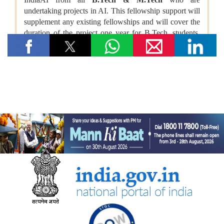
भारतीय रेलवे ने मध्य प्रदेश में इटारसी-मदन महल के बीच दैनिक पैसेंजर सेवा
शुरू करने की स्वीकृति दी
विज्ञान एवं प्रौद्योगिकी मंत्रालय
सीएसआईआर-सीआरआरआई ने राजस्थान सरकार के समक्ष स्वदेशी
एमएसएस+ सड़क प्रौद्योगिकी का प्रदर्शन किया
सीएसआईआर-एनआईएससीपीआर ने “लोकप्रिय विज्ञान लेखन” पर दो दिवसीय
कौशल प्रशिक्षण कार्यक्रम आयोजित किया और प्रतिभागियों को सामान्य जन
तक विज्ञान का संचार करने के लिए प्रेरित किया
केन्‍द्रीय मंत्री डॉ. जितेंद्र सिंह ने लखनऊ में सीएसआईआर-एनबीआरआई द्वारा
विकसित अपनी तरह का पहला 'इको-एजुकेशनल हब' राष्ट्र को समर्पित किया
सीएसआईआर एकीकृत कौशल पहल के चरण-III (2025–30) के प्रथम वर्ष
के लिए मॉनिटरिंग समिति की समन्वयकों की कॉन्क्लेव-सह-बैठक आयोजित की
गई
पत्तन, पोत परिवहन और जलमार्ग मंत्रालय
भारत ने समुद्री गवर्नेंस में डिजिटल बदलाव को गति देने के लिए ई-समुद्र का
शुभारंभ किया