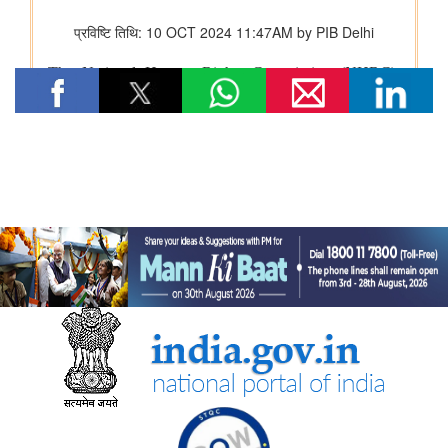
वित्तीय बाधाओं से लेकर तकनीकी आकांक्षाओं तक: यारा महेश को बी.टेक की
पढ़ाई पूरी करने में छात्रवृत्ति सहायता ने कैसे मदद की
युवा कार्यक्रम एवं खेल मंत्रालय
“काशी से नशा मुक्ति का संदेश जलगांव के हर गाँव तक पहुँचना चाहिए” —
केन्द्रीय युवा कार्यक्रम एवं खेल राज्य मंत्री श्रीमती रक्षा खडसे
खेल मंत्री डॉ. मनसुख मांडविया ने गुजरात के हनोल से युवाओं, माई भारत और
एनएसएस के साथ ‘फिट इंडिया संडे ऑन साइकिल’ के 85वें संस्करण का
राष्ट्रव्यापी नेतृत्व किया, जिसका मुख्य विषय रहा ‘नशा मुक्त भारत’
अन्य
केंद्रीकृत जन शिकायत निवारण और निगरानी प्रणाली (सीपीग्राम)
भारतीय प्रतिस्पर्धा आयोग
भारतीय प्रतिस्पर्धा आयोग (सीसीआई) ने ब्रिक्स प्रतिस्पर्धा प्राधिकरणों के
प्रमुखों की बैठक आयोजित की