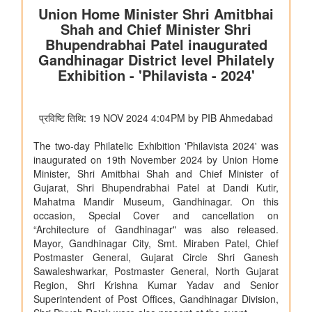
विभाग संबंधित वाणिज्य संबंधी संसदीय स्थायी समिति की 201वीं रिपोर्ट पर
प्रेस विज्ञप्ति
राज्यसभा के सभापति द्वारा ऐतिहासिक भारत छोड़ो आंदोलन की 84वीं वर्षगांठ
पर दिए गए भाषण का मूल पाठ
आयुष
आयुर्वेद के लिए बड़ा प्रोत्साहन: वैश्विक गुणवत्ता मानक स्थापित करने के लिए
सीसीआरएएस और बीआईएस के बीच एमओयू
लद्दाख में ऊंचाई पर औषधीय पौधे
आयुर्वेद पर्यटन के लिए केरल एक वैश्विक केंद्र के रूप में
आयुष औषधियों का मानकीकरण
महिलाओं के लिए आयुष स्वास्थ्य सेवाओं की प्रगति
जनजातीय क्षेत्रों में आयुष स्वास्थ्य सेवाएं
सोवा-रिग्पा को वैश्विक स्तर पर मान्यता प्राप्त साक्ष्य-आधारित स्वास्थ्य सेवा
प्रणाली के रूप में उभरना चाहिए: केंद्रीय मंत्री श्री प्रतापराव जाधव
कृषि एवं किसान कल्‍याण मंत्रालय