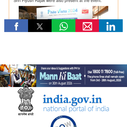
विषय: मानव-जनित भूमि क्षरण के कारण कृषि उपज में हानि
विषय- एग्रीस्टैक और डिजिटल कृषि मिशन का कार्यान्वयन
विषय- किसान उत्पादक संगठनों (एफपीओ) का गठन
विषय: राष्ट्रीय खाद्य तेल मिशन तिलहन (एनएमईओ-तिलहन) का क्रियान्वयन
विषय: तिलहन एवं दलहन के उत्पादन को बढ़ाने के लिए उठाए गए कदम
विषय: राष्ट्रीय मधुमक्खी पालन और शहद मिशन (एनबीएचएम) का
क्रियान्वयन
कोयला मंत्रालय
एसईसीएल ने खदानों को वैज्ञानिक रूप से बंद करने और परित्‍यक्‍त खदानों को
स्थायी सामुदायिक परिसंपत्तियों में बदलने में भारत का नेतृत्व किया
वाणिज्‍य एवं उद्योग मंत्रालय
भारत की ब्रिक्‍स अध्यक्षता 2026 के तहत जयपुर में 16वीं ब्रिक्‍स व्यापार
मंत्रियों की बैठक सफलतापूर्वक संपन्न
डीजीएफटी, 'सोर्स फ्रॉम इंडिया' फीचर के माध्यम से डीपीआईआईटी-मान्यता
प्राप्त स्टार्टअप्स को वैश्विक व्यापार पारिस्थितिकी तंत्र से जोड़ता है