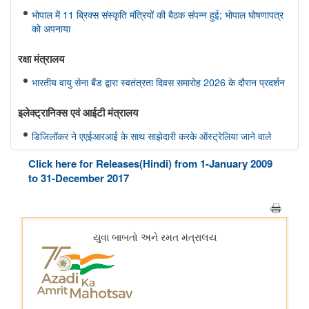
भोपाल में 11 ब्रिक्स संस्कृति मंत्रियों की बैठक संपन्न हुई; भोपाल घोषणापत्र
को अपनाया
रक्षा मंत्रालय
भारतीय वायु सेना बैंड द्वारा स्वतंत्रता दिवस समारोह 2026 के दौरान प्रदर्शन
इलेक्ट्रानिक्स एवं आईटी मंत्रालय
डिजिलॉकर ने एएईआरआई के साथ साझेदारी करके ऑस्ट्रेलिया जाने वाले
भारतीय छात्रों के लिए दस्तावेज़ सत्यापन प्रक्रिया को तेज़ किया है
Click here for Releases(Hindi) from 1-January 2009
to 31-December 2017
विधि एवं न्‍याय मंत्रालय
प्रेस नोट
पेट्रोलियम एवं प्राकृतिक गैस मंत्रालय
तेल विपणन कंपनियों (ओएमसी) ने ई20 पेट्रोल में नमी और क्लोराइड की
मौजूदगी की जांच की: 500 पीपीएम क्लोराइड और नमी की मौजूदगी के दावों
की पुष्टि नहीं हुई