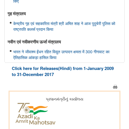
किए
गृह मंत्रालय
केन्द्रीय गृह एवं सहकारिता मंत्री श्री अमित शाह ने आज पुदुचेरी पुलिस को
राष्ट्रपति कलर्स प्रदान किया
नवीन एवं नवीकरणीय ऊर्जा मंत्रालय
भारत ने जीवाश्म ईंधन रहित विद्युत उत्पादन क्षमता में 300 गीगावाट का
ऐतिहासिक आंकड़ा हासिल किया
Click here for Releases(Hindi) from 1-January 2009
विज्ञान एवं प्रौद्योगिकी मंत्रालय
to 31-December 2017
डॉ. जितेंद्र सिंह के अनुसार, भारत अगली औद्योगिक क्रांति में एक महत्वपूर्ण
भूमिका निभाएगा, जो जैव प्रौद्योगिकी और एआई पर आधारित होगी
सामाजिक न्‍याय एवं अधिकारिता मंत्रालय
पिछले तीन वित्त वर्षों के दौरान कर्नाटक में अनुसूचित जाति के विद्यार्थियों के
लिए पोस्ट-मैट्रिक छात्रवृत्ति के अंतर्गत 1,178.20 करोड़ रुपये की केंद्रीय
हिस्सेदारी जारी
आर्थिक बाधाओं से लेकर शैक्षिक आकांक्षाओं तक: छात्रवृत्ति सहायता ने गणेश