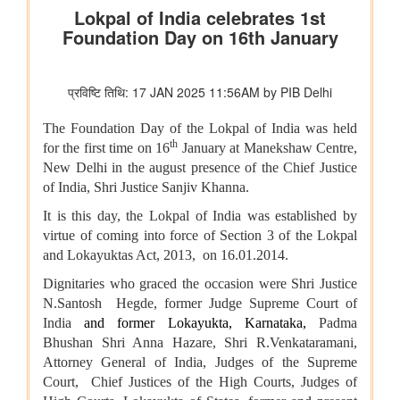
अन्य
पैमाना: डेटा-आधारित इंफ्रास्ट्रक्चर गवर्नेंस को मज़बूत करना