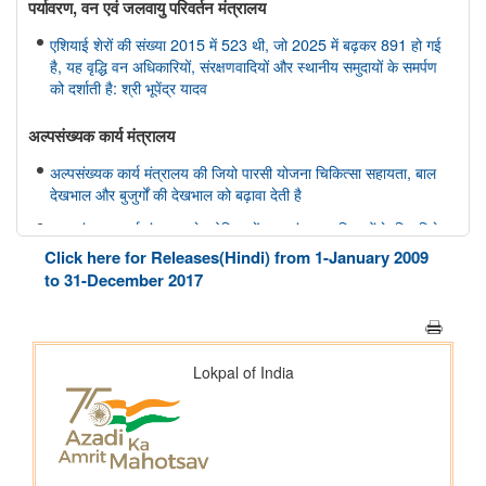
पर्यावरण, वन एवं जलवायु परिवर्तन मंत्रालय
एशियाई शेरों की संख्या 2015 में 523 थी, जो 2025 में बढ़कर 891 हो गई
है, यह वृद्धि वन अधिकारियों, संरक्षणवादियों और स्थानीय समुदायों के समर्पण
को दर्शाती है: श्री भूपेंद्र यादव
अल्‍पसंख्‍यक कार्य मंत्रालय
अल्पसंख्यक कार्य मंत्रालय की जियो पारसी योजना चिकित्सा सहायता, बाल
देखभाल और बुजुर्गों की देखभाल को बढ़ावा देती है
अल्पसंख्यक कार्य मंत्रालय के ओडिशा में अल्पसंख्यक महिलाओं के लिए विशेष
नेतृत्व और क्षमता-निर्माण कार्यक्रम
Click here for Releases(Hindi) from 1-January 2009
to 31-December 2017
संसदीय कार्य मंत्रालय
संसदीय कार्य मंत्रालय ने राष्ट्रीय युवा संसद योजना के वेब पोर्टल के उन्नत
संस्करण, एनवाईपीएस 2.0 की शुरुआत की
संघ लोक सेवा आयोग
भारत सरकार में विभिन्न पदों पर सीधी भर्ती