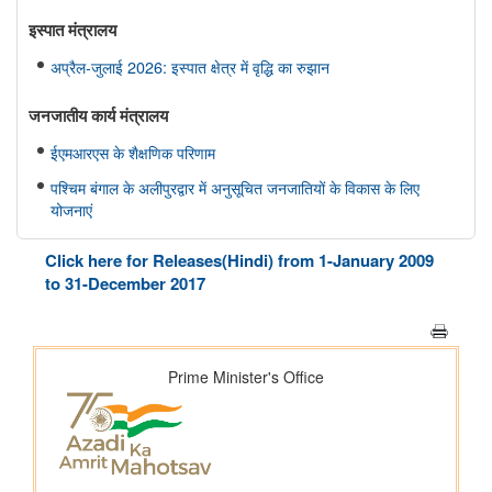
इस्‍पात मंत्रालय
अप्रैल-जुलाई 2026: इस्पात क्षेत्र में वृद्धि का रुझान
जनजातीय कार्य मंत्रालय
ईएमआरएस के शैक्षणिक परिणाम
पश्चिम बंगाल के अलीपुरद्वार में अनुसूचित जनजातियों के विकास के लिए
योजनाएं
प्रशिक्षण कार्यक्रमों के लिए कार्यान्वयन एजेंसियां
Click here for Releases(Hindi) from 1-January 2009
जनजातीय भूमि अधिकार और परियोजनाओं में सहमति
to 31-December 2017
जनजातियों के लिए छात्रवृत्ति योजनाओं के कार्यान्वयन में प्रत्यक्ष लाभ अंतरण
डीएजेजीयूए के अंतर्गत विशेष पहलें
वन गुर्जर जनजातीय समुदाय का मौसमी प्रवासन
अन्य
कतार से क्लिक तक: भारतीय रेलवे में यात्री आरक्षण के चार दशक