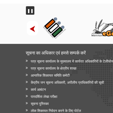
वाणिज्‍य एवं उद्योग मंत्रालय
❚❚
अमेरिका से ईंधन मिश्रण के लिए एथेनॉल के आयात पर कोई छूट
या प्रतिबद्धता नहीं
पेटेंट, डिज़ाइन और ट्रेडमार्क महानियंत्रक कार्यालय ने भारत के
15 केन्द्रों पर पेटेंट और ट्रेडमार्क एजेंट परीक्षा 2027 के लिए
संभावित कार्यक्रम घोषित किया
सूचना का अधिकार एवं हमसे सम्‍पर्क करें
संचार मंत्रालय
पत्र सूचना कार्यालय के मुख्यालय में कार्यरत अधिकारियों के टेलीफो
प्रधान संचार लेखा नियंत्रक कार्यालय, दिल्ली ने पेंशन अदालत
का सफलतापूर्वक आयोजन किया
पत्र सूचना कार्यालय के क्षेत्रीय शाखा
आन्‍तरिक शिकायत समिति कमेटी
संस्‍कृति मंत्रालय
केंद्रीय जन सूचना अधिकारी, अपीलीय प्राधिकारियों की सूची
भारत की अमूर्त सांस्कृतिक विरासत का संरक्षण
कार्य आबंटन
कम-प्रसिद्ध पर्यटन स्थलों में सांस्कृतिक विरासत और पर्यटन
पारदर्शिता लेखा परीक्षा
राष्ट्रीय पुस्तकालय कार्यक्रम
सूचना पुस्तिका
लोक शिकायत निवेदन करने के लिए पोर्टल