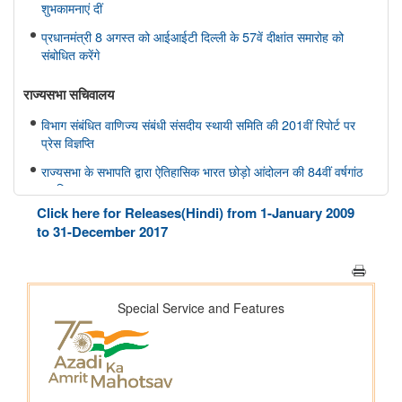
शुभकामनाएं दीं
प्रधानमंत्री 8 अगस्त को आईआईटी दिल्ली के 57वें दीक्षांत समारोह को
संबोधित करेंगे
राज्यसभा सचिवालय
विभाग संबंधित वाणिज्य संबंधी संसदीय स्थायी समिति की 201वीं रिपोर्ट पर
प्रेस विज्ञप्ति
राज्यसभा के सभापति द्वारा ऐतिहासिक भारत छोड़ो आंदोलन की 84वीं वर्षगांठ
पर दिए गए भाषण का मूल पाठ
Click here for Releases(Hindi) from 1-January 2009
आयुष
to 31-December 2017
सोवा-रिग्पा को वैश्विक स्तर पर मान्यता प्राप्त साक्ष्य-आधारित स्वास्थ्य सेवा
प्रणाली के रूप में उभरना चाहिए: केंद्रीय मंत्री श्री प्रतापराव जाधव
कृषि एवं किसान कल्‍याण मंत्रालय
विषय: मानव-जनित भूमि क्षरण के कारण कृषि उपज में हानि
विषय- एग्रीस्टैक और डिजिटल कृषि मिशन का कार्यान्वयन