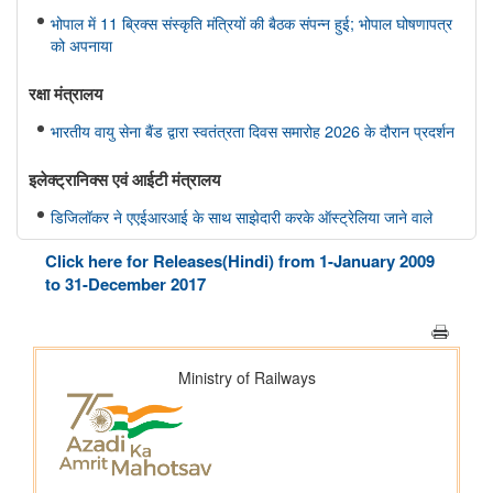
भोपाल में 11 ब्रिक्स संस्कृति मंत्रियों की बैठक संपन्न हुई; भोपाल घोषणापत्र
को अपनाया
रक्षा मंत्रालय
भारतीय वायु सेना बैंड द्वारा स्वतंत्रता दिवस समारोह 2026 के दौरान प्रदर्शन
इलेक्ट्रानिक्स एवं आईटी मंत्रालय
डिजिलॉकर ने एएईआरआई के साथ साझेदारी करके ऑस्ट्रेलिया जाने वाले
भारतीय छात्रों के लिए दस्तावेज़ सत्यापन प्रक्रिया को तेज़ किया है
Click here for Releases(Hindi) from 1-January 2009
to 31-December 2017
विधि एवं न्‍याय मंत्रालय
प्रेस नोट
पेट्रोलियम एवं प्राकृतिक गैस मंत्रालय
तेल विपणन कंपनियों (ओएमसी) ने ई20 पेट्रोल में नमी और क्लोराइड की
मौजूदगी की जांच की: 500 पीपीएम क्लोराइड और नमी की मौजूदगी के दावों
की पुष्टि नहीं हुई