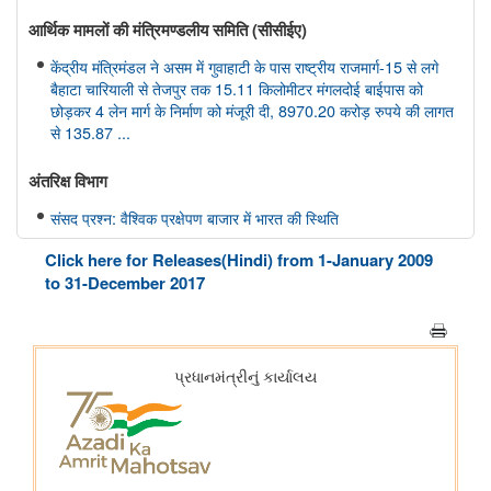
आर्थिक मामलों की मंत्रिमण्‍डलीय समिति (सीसीईए)
केंद्रीय मंत्रिमंडल ने असम में गुवाहाटी के पास राष्ट्रीय राजमार्ग-15 से लगे
बैहाटा चारियाली से तेजपुर तक 15.11 किलोमीटर मंगलदोई बाईपास को
छोड़कर 4 लेन मार्ग के निर्माण को मंजूरी दी, 8970.20 करोड़ रुपये की लागत
से 135.87 ...
अंतरिक्ष विभाग
संसद प्रश्न: वैश्विक प्रक्षेपण बाजार में भारत की स्थिति
संसद प्रश्न: अंतरिक्ष प्रौद्योगिकी का विकास
Click here for Releases(Hindi) from 1-January 2009
to 31-December 2017
संसद प्रश्न: जम्मू-कश्मीर में इसरो समर्थित अंतरिक्ष प्रौद्योगिकी के अनुप्रयोग
कोयला मंत्रालय
भुवनेश्वरी ओसीपी: नवाचार से उत्पादन को शक्ति और स्थिरता से विकास को
आकार
कोयला मंत्रालय की सलाहकार समिति ने वाणिज्यिक कोयला खनन सुधारों और
निजी क्षेत्र की भागीदारी को बढ़ावा देने पर चर्चा की