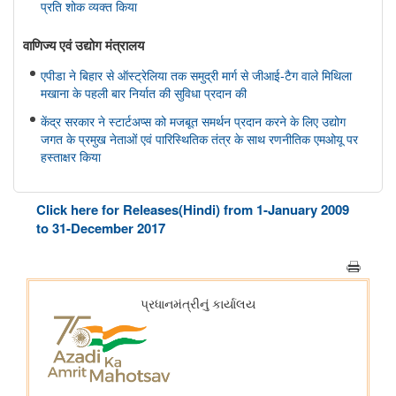
प्रति शोक व्यक्त किया
वाणिज्‍य एवं उद्योग मंत्रालय
एपीडा ने बिहार से ऑस्ट्रेलिया तक समुद्री मार्ग से जीआई-टैग वाले मिथिला
मखाना के पहली बार निर्यात की सुविधा प्रदान की
केंद्र सरकार ने स्टार्टअप्स को मजबूत समर्थन प्रदान करने के लिए उद्योग
जगत के प्रमुख नेताओं एवं पारिस्थितिक तंत्र के साथ रणनीतिक एमओयू पर
हस्ताक्षर किया
सहकारिता मंत्रालय
Click here for Releases(Hindi) from 1-January 2009
केन्द्रीय गृह एवं सहकारिता मंत्री श्री अमित शाह ने मुंबई में NUCFDC के
to 31-December 2017
नवीन परिसर का उद्द्घाटन किया और ‘सहकार नव-क्रांति’ कार्यक्रम को
संबोधित किया।
संस्‍कृति मंत्रालय
भोपाल में 11 ब्रिक्स संस्कृति मंत्रियों की बैठक संपन्न हुई; भोपाल घोषणापत्र
को अपनाया
रक्षा मंत्रालय