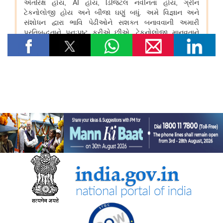
तेल विपणन कंपनियों (ओएमसी) ने ई20 पेट्रोल में नमी और क्लोराइड की
मौजूदगी की जांच की: 500 पीपीएम क्लोराइड और नमी की मौजूदगी के दावों
की पुष्टि नहीं हुई
रेल मंत्रालय
भारतीय रेलवे ने चित्रकूट के लिए सीधी रेल कनेक्टिविटी मजबूत करने के
उद्देश्य से चित्रकूटधाम कर्वी-कानपुर सेंट्रल और प्रतापगढ़-कानपुर सेंट्रल
एक्सप्रेस सेवाओं के विलय को मंजूरी दी
भारतीय रेलवे ने मध्य प्रदेश में इटारसी-मदन महल के बीच दैनिक पैसेंजर सेवा
शुरू करने की स्वीकृति दी
विज्ञान एवं प्रौद्योगिकी मंत्रालय
सीएसआईआर-सीआरआरआई ने राजस्थान सरकार के समक्ष स्वदेशी
एमएसएस+ सड़क प्रौद्योगिकी का प्रदर्शन किया
सीएसआईआर-एनआईएससीपीआर ने “लोकप्रिय विज्ञान लेखन” पर दो दिवसीय
कौशल प्रशिक्षण कार्यक्रम आयोजित किया और प्रतिभागियों को सामान्य जन
तक विज्ञान का संचार करने के लिए प्रेरित किया
केन्‍द्रीय मंत्री डॉ. जितेंद्र सिंह ने लखनऊ में सीएसआईआर-एनबीआरआई द्वारा
विकसित अपनी तरह का पहला 'इको-एजुकेशनल हब' राष्ट्र को समर्पित किया