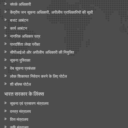
संपर्क अधिकारी
केंद्रीय मंत्री श्री जगत प्रकाश नड्डा ने 'इंडिया मेडिकल डिवाइस 2026' में
केंद्रीय जन सूचना अधिकारी, अपीलीय प्राधिकारियों की सूची
सीईओ राउंडटेबल सम्मेलन की अध्यक्षता की
बजट आबंटन
केंद्रीय मंत्री जे.पी. नड्डा ने ‘ एआई इन मेडटेक: आर्टिफिशियल इंटेलिजेंस के
कार्य आबंटन
ज़रिए स्वास्थ्य सेवा में क्रांति’ पर नॉलेज पेपर जारी किया
नागरिक अधिकार पत्र
पारदर्शिता लेखा परीक्षा
सीपीआईओ और अपी‍लीय अधिकारी की नियुक्ति
सूचना पुस्तिका
वेब सूचना प्रबंधक
लोक शिकायत निवेदन करने के लिए पोर्टल
शी बॉक्स पोर्टल
भारत सरकार के लिंक्‍स
सूचना एवं प्रसारण मंत्रालय
वस्त्र मंत्रालय
वित्त मंत्रालय
कृषि मंत्रालय