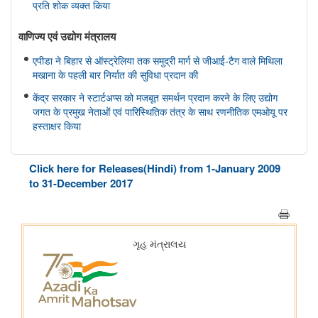
प्रति शोक व्यक्त किया
वाणिज्‍य एवं उद्योग मंत्रालय
एपीडा ने बिहार से ऑस्ट्रेलिया तक समुद्री मार्ग से जीआई-टैग वाले मिथिला
मखाना के पहली बार निर्यात की सुविधा प्रदान की
केंद्र सरकार ने स्टार्टअप्स को मजबूत समर्थन प्रदान करने के लिए उद्योग
जगत के प्रमुख नेताओं एवं पारिस्थितिक तंत्र के साथ रणनीतिक एमओयू पर
हस्ताक्षर किया
सहकारिता मंत्रालय
Click here for Releases(Hindi) from 1-January 2009
केन्द्रीय गृह एवं सहकारिता मंत्री श्री अमित शाह ने मुंबई में NUCFDC के
to 31-December 2017
नवीन परिसर का उद्द्घाटन किया और ‘सहकार नव-क्रांति’ कार्यक्रम को
संबोधित किया।
संस्‍कृति मंत्रालय
भोपाल में 11 ब्रिक्स संस्कृति मंत्रियों की बैठक संपन्न हुई; भोपाल घोषणापत्र
को अपनाया
रक्षा मंत्रालय