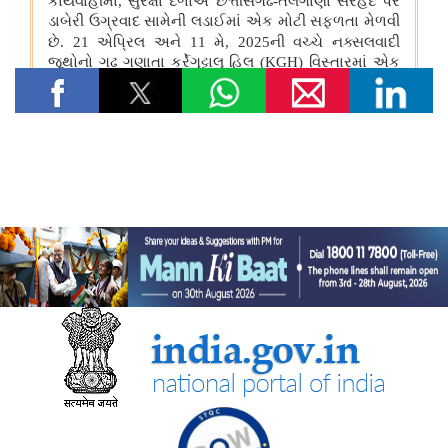
तेल विपणन कंपनियों (ओएमसी) ने ई20 पेट्रोल में नमी और क्लोराइड की
मौजूदगी की जांच की: 500 पीपीएम क्लोराइड और नमी की मौजूदगी के दावों
की पुष्टि नहीं हुई
रेल मंत्रालय
भारतीय रेलवे ने चित्रकूट के लिए सीधी रेल कनेक्टिविटी मजबूत करने के
उद्देश्य से चित्रकूटधाम कर्वी-कानपुर सेंट्रल और प्रतापगढ़-कानपुर सेंट्रल
एक्सप्रेस सेवाओं के विलय को मंजूरी दी
भारतीय रेलवे ने मध्य प्रदेश में इटारसी-मदन महल के बीच दैनिक पैसेंजर सेवा
शुरू करने की स्वीकृति दी
विज्ञान एवं प्रौद्योगिकी मंत्रालय
सीएसआईआर-सीआरआरआई ने राजस्थान सरकार के समक्ष स्वदेशी
एमएसएस+ सड़क प्रौद्योगिकी का प्रदर्शन किया
सीएसआईआर-एनआईएससीपीआर ने “लोकप्रिय विज्ञान लेखन” पर दो दिवसीय
कौशल प्रशिक्षण कार्यक्रम आयोजित किया और प्रतिभागियों को सामान्य जन
तक विज्ञान का संचार करने के लिए प्रेरित किया
केन्‍द्रीय मंत्री डॉ. जितेंद्र सिंह ने लखनऊ में सीएसआईआर-एनबीआरआई द्वारा
विकसित अपनी तरह का पहला 'इको-एजुकेशनल हब' राष्ट्र को समर्पित किया