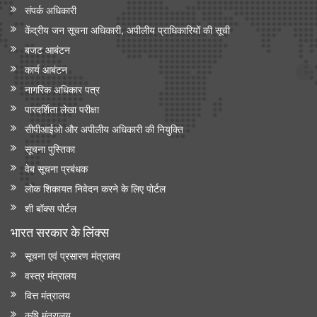
संपर्क अधिकारी
केंद्रीय मंत्री श्री जगत प्रकाश नड्डा ने 'इंडिया मेडिकल डिवाइस 2026' में
केंद्रीय जन सूचना अधिकारी, अपीलीय प्राधिकारियों की सूची
सीईओ राउंडटेबल सम्मेलन की अध्यक्षता की
बजट आबंटन
केंद्रीय मंत्री जे.पी. नड्डा ने ‘ एआई इन मेडटेक: आर्टिफिशियल इंटेलिजेंस के
कार्य आबंटन
ज़रिए स्वास्थ्य सेवा में क्रांति’ पर नॉलेज पेपर जारी किया
नागरिक अधिकार पत्र
पारदर्शिता लेखा परीक्षा
सीपीआईओ और अपी‍लीय अधिकारी की नियुक्ति
सूचना पुस्तिका
वेब सूचना प्रबंधक
लोक शिकायत निवेदन करने के लिए पोर्टल
शी बॉक्स पोर्टल
भारत सरकार के लिंक्‍स
सूचना एवं प्रसारण मंत्रालय
वस्त्र मंत्रालय
वित्त मंत्रालय
कृषि मंत्रालय