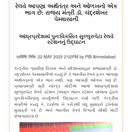
कुमार को बी.टेक की पढ़ाई पूरी करने में कैसे मदद की
वित्तीय बाधाओं से लेकर शैक्षिक आकांक्षाओं तक: अनु प्रिया को बी.टेक की
पढ़ाई पूरी करने में छात्रवृत्ति सहायता ने कैसे मदद की
वित्तीय बाधाओं से लेकर तकनीकी आकांक्षाओं तक: यारा महेश को बी.टेक की
पढ़ाई पूरी करने में छात्रवृत्ति सहायता ने कैसे मदद की
युवा कार्यक्रम एवं खेल मंत्रालय
खेल मंत्री डॉ. मनसुख मांडविया ने गुजरात के हनोल से युवाओं, माई भारत और
एनएसएस के साथ ‘फिट इंडिया संडे ऑन साइकिल’ के 85वें संस्करण का
राष्ट्रव्यापी नेतृत्व किया, जिसका मुख्य विषय रहा ‘नशा मुक्त भारत’
अन्य
केंद्रीकृत जन शिकायत निवारण और निगरानी प्रणाली (सीपीग्राम)