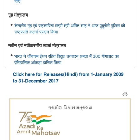
किए
गृह मंत्रालय
केन्द्रीय गृह एवं सहकारिता मंत्री श्री अमित शाह ने आज पुदुचेरी पुलिस को
राष्ट्रपति कलर्स प्रदान किया
नवीन एवं नवीकरणीय ऊर्जा मंत्रालय
भारत ने जीवाश्म ईंधन रहित विद्युत उत्पादन क्षमता में 300 गीगावाट का
ऐतिहासिक आंकड़ा हासिल किया
Click here for Releases(Hindi) from 1-January 2009
विज्ञान एवं प्रौद्योगिकी मंत्रालय
to 31-December 2017
डॉ. जितेंद्र सिंह के अनुसार, भारत अगली औद्योगिक क्रांति में एक महत्वपूर्ण
भूमिका निभाएगा, जो जैव प्रौद्योगिकी और एआई पर आधारित होगी
सामाजिक न्‍याय एवं अधिकारिता मंत्रालय
पिछले तीन वित्त वर्षों के दौरान कर्नाटक में अनुसूचित जाति के विद्यार्थियों के
लिए पोस्ट-मैट्रिक छात्रवृत्ति के अंतर्गत 1,178.20 करोड़ रुपये की केंद्रीय
हिस्सेदारी जारी
आर्थिक बाधाओं से लेकर शैक्षिक आकांक्षाओं तक: छात्रवृत्ति सहायता ने गणेश