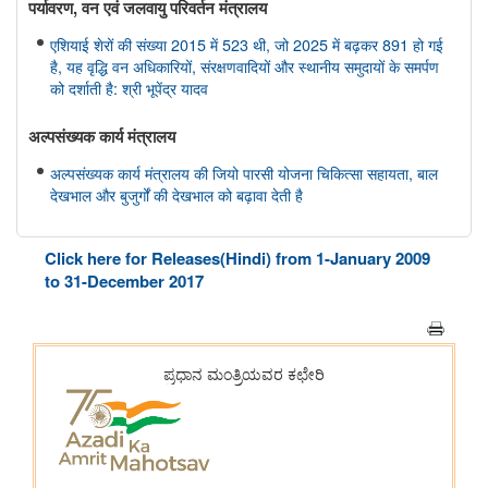
पर्यावरण, वन एवं जलवायु परिवर्तन मंत्रालय
एशियाई शेरों की संख्या 2015 में 523 थी, जो 2025 में बढ़कर 891 हो गई
है, यह वृद्धि वन अधिकारियों, संरक्षणवादियों और स्थानीय समुदायों के समर्पण
को दर्शाती है: श्री भूपेंद्र यादव
अल्‍पसंख्‍यक कार्य मंत्रालय
अल्पसंख्यक कार्य मंत्रालय की जियो पारसी योजना चिकित्सा सहायता, बाल
देखभाल और बुजुर्गों की देखभाल को बढ़ावा देती है
संसदीय कार्य मंत्रालय
Click here for Releases(Hindi) from 1-January 2009
संसदीय कार्य मंत्रालय ने राष्ट्रीय युवा संसद योजना के वेब पोर्टल के उन्नत
to 31-December 2017
संस्करण, एनवाईपीएस 2.0 की शुरुआत की
संघ लोक सेवा आयोग
भारत सरकार में विभिन्न पदों पर सीधी भर्ती
अन्य
पैमाना: डेटा-आधारित इंफ्रास्ट्रक्चर गवर्नेंस को मज़बूत करना