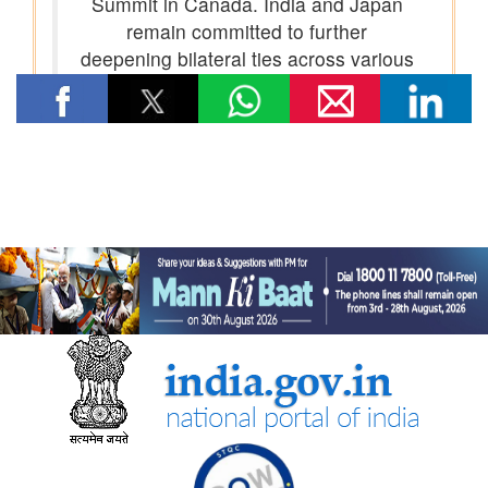
विषय: मानव-जनित भूमि क्षरण के कारण कृषि उपज में हानि
विषय- एग्रीस्टैक और डिजिटल कृषि मिशन का कार्यान्वयन
विषय- किसान उत्पादक संगठनों (एफपीओ) का गठन
विषय: राष्ट्रीय खाद्य तेल मिशन तिलहन (एनएमईओ-तिलहन) का क्रियान्वयन
विषय: तिलहन एवं दलहन के उत्पादन को बढ़ाने के लिए उठाए गए कदम
विषय: राष्ट्रीय मधुमक्खी पालन और शहद मिशन (एनबीएचएम) का
क्रियान्वयन
कोयला मंत्रालय
एसईसीएल ने खदानों को वैज्ञानिक रूप से बंद करने और परित्‍यक्‍त खदानों को
स्थायी सामुदायिक परिसंपत्तियों में बदलने में भारत का नेतृत्व किया
वाणिज्‍य एवं उद्योग मंत्रालय
भारत की ब्रिक्‍स अध्यक्षता 2026 के तहत जयपुर में 16वीं ब्रिक्‍स व्यापार
मंत्रियों की बैठक सफलतापूर्वक संपन्न
डीजीएफटी, 'सोर्स फ्रॉम इंडिया' फीचर के माध्यम से डीपीआईआईटी-मान्यता
प्राप्त स्टार्टअप्स को वैश्विक व्यापार पारिस्थितिकी तंत्र से जोड़ता है