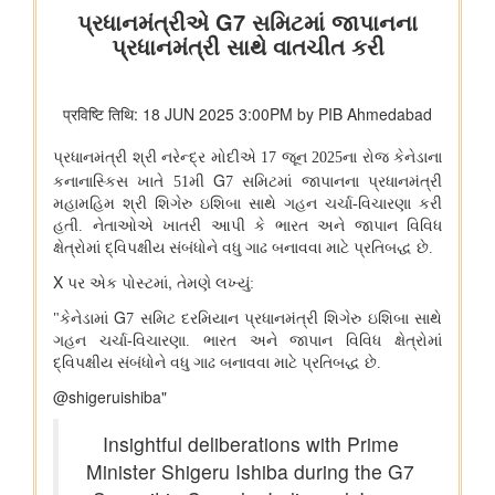
विभाग संबंधित वाणिज्य संबंधी संसदीय स्थायी समिति की 201वीं रिपोर्ट पर
प्रेस विज्ञप्ति
राज्यसभा के सभापति द्वारा ऐतिहासिक भारत छोड़ो आंदोलन की 84वीं वर्षगांठ
पर दिए गए भाषण का मूल पाठ
आयुष
आयुर्वेद के लिए बड़ा प्रोत्साहन: वैश्विक गुणवत्ता मानक स्थापित करने के लिए
सीसीआरएएस और बीआईएस के बीच एमओयू
लद्दाख में ऊंचाई पर औषधीय पौधे
आयुर्वेद पर्यटन के लिए केरल एक वैश्विक केंद्र के रूप में
आयुष औषधियों का मानकीकरण
महिलाओं के लिए आयुष स्वास्थ्य सेवाओं की प्रगति
जनजातीय क्षेत्रों में आयुष स्वास्थ्य सेवाएं
सोवा-रिग्पा को वैश्विक स्तर पर मान्यता प्राप्त साक्ष्य-आधारित स्वास्थ्य सेवा
प्रणाली के रूप में उभरना चाहिए: केंद्रीय मंत्री श्री प्रतापराव जाधव
कृषि एवं किसान कल्‍याण मंत्रालय