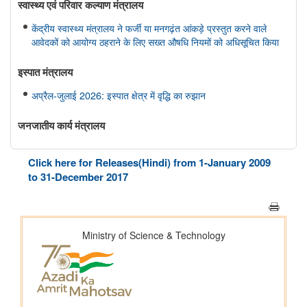
स्‍वास्‍थ्‍य एवं परिवार कल्‍याण मंत्रालय
केंद्रीय स्वास्थ्य मंत्रालय ने फर्जी या मनगढ़ंत आंकड़े प्रस्‍तुत करने वाले
आवेदकों को आयोग्‍य ठहराने के लिए सख्त औषधि नियमों को अधिसूचित किया
इस्‍पात मंत्रालय
अप्रैल-जुलाई 2026: इस्पात क्षेत्र में वृद्धि का रुझान
जनजातीय कार्य मंत्रालय
कर्नाटक में अनुसूचित जनजाति का विकास
Click here for Releases(Hindi) from 1-January 2009
ईएमआरएस के शैक्षणिक परिणाम
to 31-December 2017
पश्चिम बंगाल के अलीपुरद्वार में अनुसूचित जनजातियों के विकास के लिए
योजनाएं
प्रशिक्षण कार्यक्रमों के लिए कार्यान्वयन एजेंसियां
जनजातीय भूमि अधिकार और परियोजनाओं में सहमति
जनजातियों के लिए छात्रवृत्ति योजनाओं के कार्यान्वयन में प्रत्यक्ष लाभ अंतरण
डीएजेजीयूए के अंतर्गत विशेष पहलें