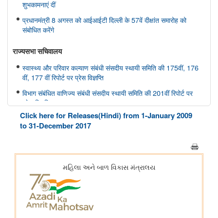
शुभकामनाएं दीं
प्रधानमंत्री 8 अगस्त को आईआईटी दिल्ली के 57वें दीक्षांत समारोह को
संबोधित करेंगे
राज्यसभा सचिवालय
स्वास्थ्य और परिवार कल्याण संबंधी संसदीय स्थायी समिति की 175वीं, 176
वीं, 177 वीं रिपोर्ट पर प्रेस विज्ञप्ति
विभाग संबंधित वाणिज्य संबंधी संसदीय स्थायी समिति की 201वीं रिपोर्ट पर
प्रेस विज्ञप्ति
Click here for Releases(Hindi) from 1-January 2009
राज्यसभा के सभापति द्वारा ऐतिहासिक भारत छोड़ो आंदोलन की 84वीं वर्षगांठ
to 31-December 2017
पर दिए गए भाषण का मूल पाठ
आयुष
सोवा-रिग्पा को वैश्विक स्तर पर मान्यता प्राप्त साक्ष्य-आधारित स्वास्थ्य सेवा
प्रणाली के रूप में उभरना चाहिए: केंद्रीय मंत्री श्री प्रतापराव जाधव
कृषि एवं किसान कल्‍याण मंत्रालय
विषय: मानव-जनित भूमि क्षरण के कारण कृषि उपज में हानि