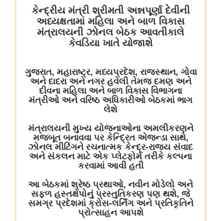
विषय- एग्रीस्टैक और डिजिटल कृषि मिशन का कार्यान्वयन
विषय- किसान उत्पादक संगठनों (एफपीओ) का गठन
विषय: राष्ट्रीय खाद्य तेल मिशन तिलहन (एनएमईओ-तिलहन) का क्रियान्वयन
विषय: तिलहन एवं दलहन के उत्पादन को बढ़ाने के लिए उठाए गए कदम
विषय: राष्ट्रीय मधुमक्खी पालन और शहद मिशन (एनबीएचएम) का
क्रियान्वयन
वाणिज्‍य एवं उद्योग मंत्रालय
नई दिल्ली में आधुनिकीकरण और औद्योगिक सहयोग पर भारत-रूस कार्य समूह
के 12वें सत्र का आयोजन
जेम ने सार्वजनिक खरीद में बदलाव लाने का एक दशक पूरा किया, कुल जीएमवी
20 लाख करोड़ रुपये से ज्यादा हुआ
उपभोक्‍ता कार्य, खाद्य एवं सार्वजनिक वितरण मंत्रालय
राष्ट्रीय हथकरघा दिवस के अवसर पर केंद्रीय राज्य मंत्री ने राष्ट्रीय शिल्प
संग्रहालय और हस्तकला अकादमी का किया दौरा