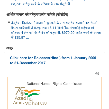
23,731 करोड़ रुपये के परिव्यय के साथ मंजूरी दी
आर्थिक मामलों की मंत्रिमण्‍डलीय समिति (सीसीईए)
केंद्रीय मंत्रिमंडल ने असम में गुवाहाटी के पास राष्ट्रीय राजमार्ग-15 से लगे
बैहाटा चारियाली से तेजपुर तक 15.11 किलोमीटर मंगलदोई बाईपास को
छोड़कर 4 लेन मार्ग के निर्माण को मंजूरी दी, 8970.20 करोड़ रुपये की लागत
से 135.87 ...
आयुष
केंद्रीय आयुष मंत्री श्री प्रतापराव जाधव ने सीसीआरएएस की 27वीं शासी
Click here for Releases(Hindi) from 1-January 2009
निकाय बैठक की अध्यक्षता की
to 31-December 2017
अंतरिक्ष विभाग
डॉ. जितेंद्र सिंह ने राज्यसभा को गगनयान मिशन और भारत के मानव अंतरिक्ष
अन्वेषण रोडमैप की प्रमुख उपलब्धियों की जानकारी दी
संसद प्रश्न: वैश्विक प्रक्षेपण बाजार में भारत की स्थिति
संसद प्रश्न: अंतरिक्ष प्रौद्योगिकी का विकास
संसद प्रश्न: जम्मू-कश्मीर में इसरो समर्थित अंतरिक्ष प्रौद्योगिकी के अनुप्रयोग