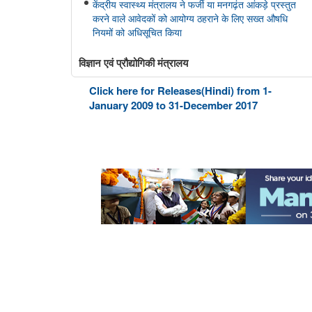
केंद्रीय स्वास्थ्य मंत्रालय ने फर्जी या मनगढ़ंत आंकड़े प्रस्‍तुत
करने वाले आवेदकों को आयोग्‍य ठहराने के लिए सख्त औषधि
नियमों को अधिसूचित किया
विज्ञान एवं प्रौद्योगिकी मंत्रालय
वैज्ञानिक अनुसंधान में पशु-रहित विधियों को बढ़ावा देना
Click here for Releases(Hindi) from 1-
January 2009 to 31-December 2017
इस्‍पात मंत्रालय
अप्रैल-जुलाई 2026: इस्पात क्षेत्र में वृद्धि का रुझान
जनजातीय कार्य मंत्रालय
कर्नाटक में अनुसूचित जनजाति का विकास
ईएमआरएस के शैक्षणिक परिणाम
पश्चिम बंगाल के अलीपुरद्वार में अनुसूचित जनजातियों के विकास
के लिए योजनाएं
प्रशिक्षण कार्यक्रमों के लिए कार्यान्वयन एजेंसियां
जनजातीय भूमि अधिकार और परियोजनाओं में सहमति