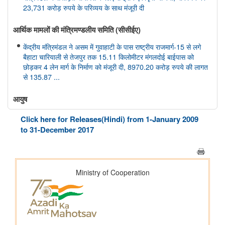
23,731 करोड़ रुपये के परिव्यय के साथ मंजूरी दी
आर्थिक मामलों की मंत्रिमण्‍डलीय समिति (सीसीईए)
केंद्रीय मंत्रिमंडल ने असम में गुवाहाटी के पास राष्ट्रीय राजमार्ग-15 से लगे
बैहाटा चारियाली से तेजपुर तक 15.11 किलोमीटर मंगलदोई बाईपास को
छोड़कर 4 लेन मार्ग के निर्माण को मंजूरी दी, 8970.20 करोड़ रुपये की लागत
से 135.87 ...
आयुष
केंद्रीय आयुष मंत्री श्री प्रतापराव जाधव ने सीसीआरएएस की 27वीं शासी
Click here for Releases(Hindi) from 1-January 2009
निकाय बैठक की अध्यक्षता की
to 31-December 2017
अंतरिक्ष विभाग
डॉ. जितेंद्र सिंह ने राज्यसभा को गगनयान मिशन और भारत के मानव अंतरिक्ष
अन्वेषण रोडमैप की प्रमुख उपलब्धियों की जानकारी दी
संसद प्रश्न: वैश्विक प्रक्षेपण बाजार में भारत की स्थिति
संसद प्रश्न: अंतरिक्ष प्रौद्योगिकी का विकास
संसद प्रश्न: जम्मू-कश्मीर में इसरो समर्थित अंतरिक्ष प्रौद्योगिकी के अनुप्रयोग