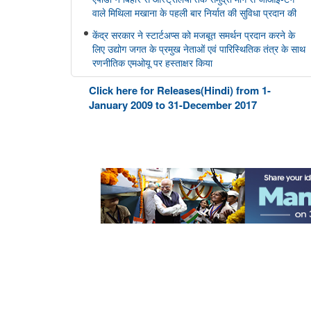
वाले मिथिला मखाना के पहली बार निर्यात की सुविधा प्रदान की
केंद्र सरकार ने स्टार्टअप्स को मजबूत समर्थन प्रदान करने के
लिए उद्योग जगत के प्रमुख नेताओं एवं पारिस्थितिक तंत्र के साथ
रणनीतिक एमओयू पर हस्ताक्षर किया
Click here for Releases(Hindi) from 1-
सहकारिता मंत्रालय
January 2009 to 31-December 2017
केन्द्रीय गृह एवं सहकारिता मंत्री श्री अमित शाह ने मुंबई में
NUCFDC के नवीन परिसर का उद्द्घाटन किया और ‘सहकार
नव-क्रांति’ कार्यक्रम को संबोधित किया।
संस्‍कृति मंत्रालय
भोपाल में 11 ब्रिक्स संस्कृति मंत्रियों की बैठक संपन्न हुई; भोपाल
घोषणापत्र को अपनाया
रक्षा मंत्रालय
भारतीय वायु सेना बैंड द्वारा स्वतंत्रता दिवस समारोह 2026 के
दौरान प्रदर्शन