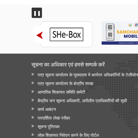
शिक्षा मंत्रालय
प्रधानमंत्री श्री नरेन्द्र मोदी ने आईआईटी दिल्ली के 57वें दीक्षांत
❚❚
समारोह को संबोधित किया
इलेक्ट्रानिक्स एवं आईटी मंत्रालय
डिजिलॉकर ने एएईआरआई के साथ साझेदारी करके ऑस्ट्रेलिया
जाने वाले भारतीय छात्रों के लिए दस्तावेज़ सत्यापन प्रक्रिया को
तेज़ किया है
सूचना का अधिकार एवं हमसे सम्‍पर्क करें
वित्‍त मंत्रालय
पत्र सूचना कार्यालय के मुख्यालय में कार्यरत अधिकारियों के टेलीफो
यूजर्स के लिए यूपीआई निःशुल्क
पत्र सूचना कार्यालय के क्षेत्रीय शाखा
विधि एवं न्‍याय मंत्रालय
आन्‍तरिक शिकायत समिति कमेटी
केंद्रीय जन सूचना अधिकारी, अपीलीय प्राधिकारियों की सूची
प्रेस नोट
कार्य आबंटन
पेट्रोलियम एवं प्राकृतिक गैस मंत्रालय
पारदर्शिता लेखा परीक्षा
तेल विपणन कंपनियों (ओएमसी) ने ई20 पेट्रोल में नमी और
सूचना पुस्तिका
क्लोराइड की मौजूदगी की जांच की: 500 पीपीएम क्लोराइड और
लोक शिकायत निवेदन करने के लिए पोर्टल
नमी की मौजूदगी के दावों की पुष्टि नहीं हुई