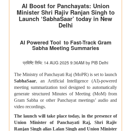
स्कूली छात्रों के खतरनाक तरीके से बेतवा नदी पार करने की मीडिया रिपोर्ट
का स्वतः संज्ञान लिया
रसायन एवं उर्वरक मंत्रालय - औषधि विभाग
जन औषधि केंद्रों में दवाओं की बिक्री