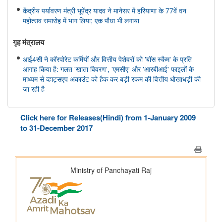
केंद्रीय पर्यावरण मंत्री भूपेंद्र यादव ने मानेसर में हरियाणा के 77वें वन
महोत्सव समारोह में भाग लिया; एक पौधा भी लगाया
गृह मंत्रालय
आई4सी ने कॉरपोरेट कर्मियों और वित्तीय पेशेवरों को 'बॉस स्कैम' के प्रति
आगाह किया है: गलत 'खाता विवरण', 'एमसीए' और 'आरबीआई' फाइलों के
माध्यम से व्हाट्सएप अकाउंट को हैक कर बड़ी रकम की वित्तीय धोखाधड़ी की
जा रही है
महिला एवं बाल विकास मंत्रालय
Click here for Releases(Hindi) from 1-January 2009
केंद्रीय मंत्री श्रीमती अन्नपूर्णा देवी ने राष्ट्रीय हथकरघा दिवस पर नागरिकों
to 31-December 2017
से भारतीय हथकरघा उत्पादों को अपनाने का आग्रह किया
अन्य
भारतीय न्यायपालिका का डिजिटल रूपांतरण
राष्ट्रीय मानव अधिकार आयोग
राष्ट्रीय मानवाधिकार आयोग (एनएचआरसी) ने मध्य प्रदेश के विदिशा जिले में