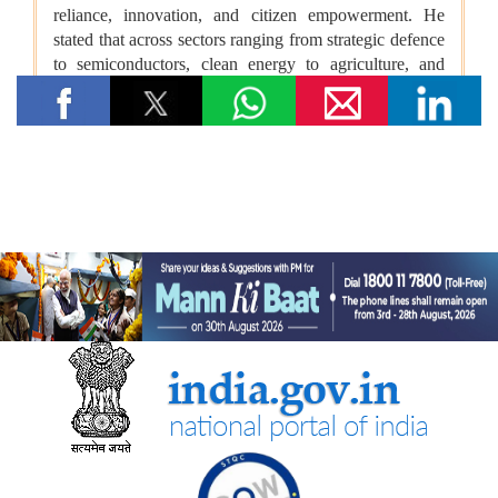
विषय- किसान उत्पादक संगठनों (एफपीओ) का गठन
विषय: राष्ट्रीय खाद्य तेल मिशन तिलहन (एनएमईओ-तिलहन) का क्रियान्वयन
विषय: तिलहन एवं दलहन के उत्पादन को बढ़ाने के लिए उठाए गए कदम
विषय: राष्ट्रीय मधुमक्खी पालन और शहद मिशन (एनबीएचएम) का
क्रियान्वयन
कोयला मंत्रालय
एसईसीएल ने खदानों को वैज्ञानिक रूप से बंद करने और परित्‍यक्‍त खदानों को
स्थायी सामुदायिक परिसंपत्तियों में बदलने में भारत का नेतृत्व किया
वाणिज्‍य एवं उद्योग मंत्रालय
डीजीएफटी, 'सोर्स फ्रॉम इंडिया' फीचर के माध्यम से डीपीआईआईटी-मान्यता
प्राप्त स्टार्टअप्स को वैश्विक व्यापार पारिस्थितिकी तंत्र से जोड़ता है
नई दिल्ली में आधुनिकीकरण और औद्योगिक सहयोग पर भारत-रूस कार्य समूह
के 12वें सत्र का आयोजन
भव्य योजना के पहले चरण के पहले राउंड में 87 प्रस्ताव प्राप्त हुए