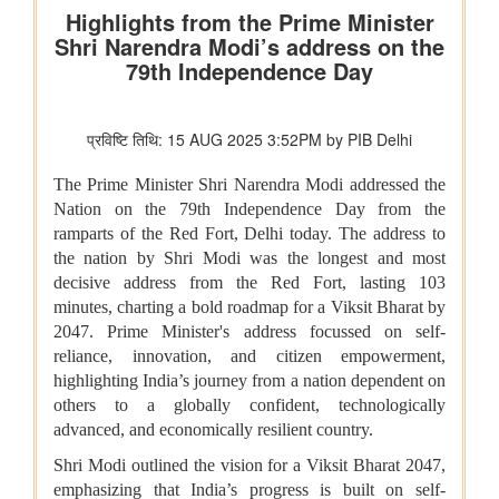
विभाग संबंधित वाणिज्य संबंधी संसदीय स्थायी समिति की 201वीं रिपोर्ट पर
प्रेस विज्ञप्ति
राज्यसभा के सभापति द्वारा ऐतिहासिक भारत छोड़ो आंदोलन की 84वीं वर्षगांठ
पर दिए गए भाषण का मूल पाठ
आयुष
लद्दाख में ऊंचाई पर औषधीय पौधे
आयुर्वेद पर्यटन के लिए केरल एक वैश्विक केंद्र के रूप में
आयुष औषधियों का मानकीकरण
महिलाओं के लिए आयुष स्वास्थ्य सेवाओं की प्रगति
जनजातीय क्षेत्रों में आयुष स्वास्थ्य सेवाएं
सोवा-रिग्पा को वैश्विक स्तर पर मान्यता प्राप्त साक्ष्य-आधारित स्वास्थ्य सेवा
प्रणाली के रूप में उभरना चाहिए: केंद्रीय मंत्री श्री प्रतापराव जाधव
कृषि एवं किसान कल्‍याण मंत्रालय
विषय: मानव-जनित भूमि क्षरण के कारण कृषि उपज में हानि
विषय- एग्रीस्टैक और डिजिटल कृषि मिशन का कार्यान्वयन