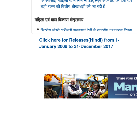
बड़ी रकम की वित्तीय धोखाधड़ी की जा रही है
महिला एवं बाल विकास मंत्रालय
केंद्रीय मंत्री श्रीमती अन्नपूर्णा देवी ने राष्ट्रीय हथकरघा दिवस
पर नागरिकों से भारतीय हथकरघा उत्पादों को अपनाने का आग्रह
Click here for Releases(Hindi) from 1-
किया
January 2009 to 31-December 2017
अन्य
भारतीय न्यायपालिका का डिजिटल रूपांतरण
राष्ट्रीय मानव अधिकार आयोग
राष्ट्रीय मानवाधिकार आयोग (एनएचआरसी) ने मध्य प्रदेश के
विदिशा जिले में स्कूली छात्रों के खतरनाक तरीके से बेतवा नदी
पार करने की मीडिया रिपोर्ट का स्वतः संज्ञान लिया