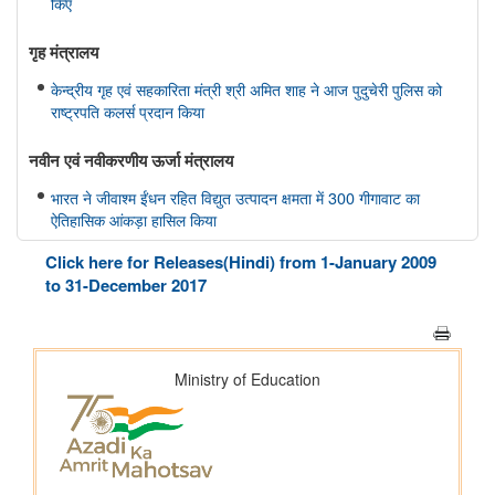
किए
गृह मंत्रालय
केन्द्रीय गृह एवं सहकारिता मंत्री श्री अमित शाह ने आज पुदुचेरी पुलिस को
राष्ट्रपति कलर्स प्रदान किया
नवीन एवं नवीकरणीय ऊर्जा मंत्रालय
भारत ने जीवाश्म ईंधन रहित विद्युत उत्पादन क्षमता में 300 गीगावाट का
ऐतिहासिक आंकड़ा हासिल किया
Click here for Releases(Hindi) from 1-January 2009
विज्ञान एवं प्रौद्योगिकी मंत्रालय
to 31-December 2017
डॉ. जितेंद्र सिंह के अनुसार, भारत अगली औद्योगिक क्रांति में एक महत्वपूर्ण
भूमिका निभाएगा, जो जैव प्रौद्योगिकी और एआई पर आधारित होगी
सामाजिक न्‍याय एवं अधिकारिता मंत्रालय
पिछले तीन वित्त वर्षों के दौरान कर्नाटक में अनुसूचित जाति के विद्यार्थियों के
लिए पोस्ट-मैट्रिक छात्रवृत्ति के अंतर्गत 1,178.20 करोड़ रुपये की केंद्रीय
हिस्सेदारी जारी
आर्थिक बाधाओं से लेकर शैक्षिक आकांक्षाओं तक: छात्रवृत्ति सहायता ने गणेश