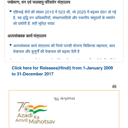
पर्यावरण, वन एवं जलवायु परिवर्तन मंत्रालय
एशियाई शेरों की संख्या 2015 में 523 थी, जो 2025 में बढ़कर 891 हो गई
है, यह वृद्धि वन अधिकारियों, संरक्षणवादियों और स्थानीय समुदायों के समर्पण
को दर्शाती है: श्री भूपेंद्र यादव
अल्‍पसंख्‍यक कार्य मंत्रालय
अल्पसंख्यक कार्य मंत्रालय की जियो पारसी योजना चिकित्सा सहायता, बाल
देखभाल और बुजुर्गों की देखभाल को बढ़ावा देती है
अल्पसंख्यक कार्य मंत्रालय के ओडिशा में अल्पसंख्यक महिलाओं के लिए विशेष
नेतृत्व और क्षमता-निर्माण कार्यक्रम
Click here for Releases(Hindi) from 1-January 2009
to 31-December 2017
संसदीय कार्य मंत्रालय
संसदीय कार्य मंत्रालय ने राष्ट्रीय युवा संसद योजना के वेब पोर्टल के उन्नत
संस्करण, एनवाईपीएस 2.0 की शुरुआत की
संघ लोक सेवा आयोग
भारत सरकार में विभिन्न पदों पर सीधी भर्ती