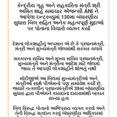
अन्य
पैमाना: डेटा-आधारित इंफ्रास्ट्रक्चर गवर्नेंस को मज़बूत करना