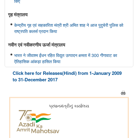
किए
गृह मंत्रालय
केन्द्रीय गृह एवं सहकारिता मंत्री श्री अमित शाह ने आज पुदुचेरी पुलिस को
राष्ट्रपति कलर्स प्रदान किया
नवीन एवं नवीकरणीय ऊर्जा मंत्रालय
भारत ने जीवाश्म ईंधन रहित विद्युत उत्पादन क्षमता में 300 गीगावाट का
ऐतिहासिक आंकड़ा हासिल किया
Click here for Releases(Hindi) from 1-January 2009
विज्ञान एवं प्रौद्योगिकी मंत्रालय
to 31-December 2017
डॉ. जितेंद्र सिंह के अनुसार, भारत अगली औद्योगिक क्रांति में एक महत्वपूर्ण
भूमिका निभाएगा, जो जैव प्रौद्योगिकी और एआई पर आधारित होगी
सामाजिक न्‍याय एवं अधिकारिता मंत्रालय
पिछले तीन वित्त वर्षों के दौरान कर्नाटक में अनुसूचित जाति के विद्यार्थियों के
लिए पोस्ट-मैट्रिक छात्रवृत्ति के अंतर्गत 1,178.20 करोड़ रुपये की केंद्रीय
हिस्सेदारी जारी
आर्थिक बाधाओं से लेकर शैक्षिक आकांक्षाओं तक: छात्रवृत्ति सहायता ने गणेश