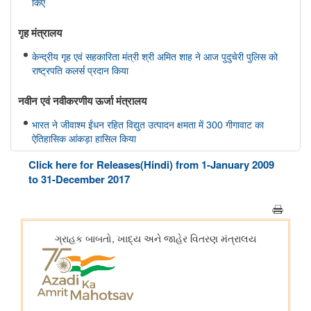
किए
गृह मंत्रालय
केन्द्रीय गृह एवं सहकारिता मंत्री श्री अमित शाह ने आज पुदुचेरी पुलिस को
राष्ट्रपति कलर्स प्रदान किया
नवीन एवं नवीकरणीय ऊर्जा मंत्रालय
भारत ने जीवाश्म ईंधन रहित विद्युत उत्पादन क्षमता में 300 गीगावाट का
ऐतिहासिक आंकड़ा हासिल किया
Click here for Releases(Hindi) from 1-January 2009
विज्ञान एवं प्रौद्योगिकी मंत्रालय
to 31-December 2017
डॉ. जितेंद्र सिंह के अनुसार, भारत अगली औद्योगिक क्रांति में एक महत्वपूर्ण
भूमिका निभाएगा, जो जैव प्रौद्योगिकी और एआई पर आधारित होगी
सामाजिक न्‍याय एवं अधिकारिता मंत्रालय
पिछले तीन वित्त वर्षों के दौरान कर्नाटक में अनुसूचित जाति के विद्यार्थियों के
लिए पोस्ट-मैट्रिक छात्रवृत्ति के अंतर्गत 1,178.20 करोड़ रुपये की केंद्रीय
हिस्सेदारी जारी
आर्थिक बाधाओं से लेकर शैक्षिक आकांक्षाओं तक: छात्रवृत्ति सहायता ने गणेश