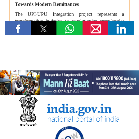
वित्तीय बाधाओं से लेकर तकनीकी आकांक्षाओं तक: यारा महेश को बी.टेक की
पढ़ाई पूरी करने में छात्रवृत्ति सहायता ने कैसे मदद की
युवा कार्यक्रम एवं खेल मंत्रालय
“काशी से नशा मुक्ति का संदेश जलगांव के हर गाँव तक पहुँचना चाहिए” —
केन्द्रीय युवा कार्यक्रम एवं खेल राज्य मंत्री श्रीमती रक्षा खडसे
खेल मंत्री डॉ. मनसुख मांडविया ने गुजरात के हनोल से युवाओं, माई भारत और
एनएसएस के साथ ‘फिट इंडिया संडे ऑन साइकिल’ के 85वें संस्करण का
राष्ट्रव्यापी नेतृत्व किया, जिसका मुख्य विषय रहा ‘नशा मुक्त भारत’
अन्य
केंद्रीकृत जन शिकायत निवारण और निगरानी प्रणाली (सीपीग्राम)
भारतीय प्रतिस्पर्धा आयोग
भारतीय प्रतिस्पर्धा आयोग (सीसीआई) ने ब्रिक्स प्रतिस्पर्धा प्राधिकरणों के
प्रमुखों की बैठक आयोजित की