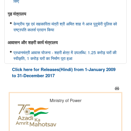
किए
गृह मंत्रालय
केन्द्रीय गृह एवं सहकारिता मंत्री श्री अमित शाह ने आज पुदुचेरी पुलिस को
राष्ट्रपति कलर्स प्रदान किया
आवासन और शहरी कार्य मंत्रालय
प्रधानमंत्री आवास योजना - शहरी क्षेत्र में उपलब्धि: 1.25 करोड़ घरों की
स्वीकृति, 1 करोड़ घरों का निर्माण पूरा हुआ
Click here for Releases(Hindi) from 1-January 2009
नवीन एवं नवीकरणीय ऊर्जा मंत्रालय
to 31-December 2017
भारत ने जीवाश्म ईंधन रहित विद्युत उत्पादन क्षमता में 300 गीगावाट का
ऐतिहासिक आंकड़ा हासिल किया
विज्ञान एवं प्रौद्योगिकी मंत्रालय
डॉ. जितेंद्र सिंह के अनुसार, भारत अगली औद्योगिक क्रांति में एक महत्वपूर्ण
भूमिका निभाएगा, जो जैव प्रौद्योगिकी और एआई पर आधारित होगी
सामाजिक न्‍याय एवं अधिकारिता मंत्रालय