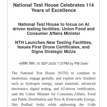
विभाग संबंधित वाणिज्य संबंधी संसदीय स्थायी समिति की 201वीं रिपोर्ट पर
प्रेस विज्ञप्ति
राज्यसभा के सभापति द्वारा ऐतिहासिक भारत छोड़ो आंदोलन की 84वीं वर्षगांठ
पर दिए गए भाषण का मूल पाठ
आयुष
आयुर्वेद के लिए बड़ा प्रोत्साहन: वैश्विक गुणवत्ता मानक स्थापित करने के लिए
सीसीआरएएस और बीआईएस के बीच एमओयू
लद्दाख में ऊंचाई पर औषधीय पौधे
आयुर्वेद पर्यटन के लिए केरल एक वैश्विक केंद्र के रूप में
आयुष औषधियों का मानकीकरण
महिलाओं के लिए आयुष स्वास्थ्य सेवाओं की प्रगति
जनजातीय क्षेत्रों में आयुष स्वास्थ्य सेवाएं
सोवा-रिग्पा को वैश्विक स्तर पर मान्यता प्राप्त साक्ष्य-आधारित स्वास्थ्य सेवा
प्रणाली के रूप में उभरना चाहिए: केंद्रीय मंत्री श्री प्रतापराव जाधव
कृषि एवं किसान कल्‍याण मंत्रालय