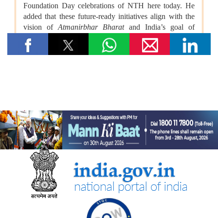
विषय: मानव-जनित भूमि क्षरण के कारण कृषि उपज में हानि
विषय- एग्रीस्टैक और डिजिटल कृषि मिशन का कार्यान्वयन
विषय- किसान उत्पादक संगठनों (एफपीओ) का गठन
विषय: राष्ट्रीय खाद्य तेल मिशन तिलहन (एनएमईओ-तिलहन) का क्रियान्वयन
विषय: तिलहन एवं दलहन के उत्पादन को बढ़ाने के लिए उठाए गए कदम
विषय: राष्ट्रीय मधुमक्खी पालन और शहद मिशन (एनबीएचएम) का
क्रियान्वयन
कोयला मंत्रालय
एसईसीएल ने खदानों को वैज्ञानिक रूप से बंद करने और परित्‍यक्‍त खदानों को
स्थायी सामुदायिक परिसंपत्तियों में बदलने में भारत का नेतृत्व किया
वाणिज्‍य एवं उद्योग मंत्रालय
भारत की ब्रिक्‍स अध्यक्षता 2026 के तहत जयपुर में 16वीं ब्रिक्‍स व्यापार
मंत्रियों की बैठक सफलतापूर्वक संपन्न
डीजीएफटी, 'सोर्स फ्रॉम इंडिया' फीचर के माध्यम से डीपीआईआईटी-मान्यता
प्राप्त स्टार्टअप्स को वैश्विक व्यापार पारिस्थितिकी तंत्र से जोड़ता है