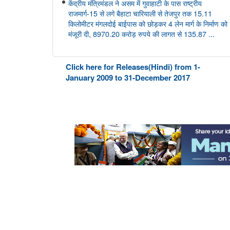
केंद्रीय मंत्रिमंडल ने असम में गुवाहाटी के पास राष्ट्रीय
राजमार्ग-15 से लगे बैहाटा चारियाली से तेजपुर तक 15.11
किलोमीटर मंगलदोई बाईपास को छोड़कर 4 लेन मार्ग के निर्माण को
मंजूरी दी, 8970.20 करोड़ रुपये की लागत से 135.87 ...
आयुष
Click here for Releases(Hindi) from 1-
केंद्रीय आयुष मंत्री श्री प्रतापराव जाधव ने सीसीआरएएस की
January 2009 to 31-December 2017
27वीं शासी निकाय बैठक की अध्यक्षता की
अंतरिक्ष विभाग
डॉ. जितेंद्र सिंह ने राज्यसभा को गगनयान मिशन और भारत के
मानव अंतरिक्ष अन्वेषण रोडमैप की प्रमुख उपलब्धियों की जानकारी
दी
संसद प्रश्न: वैश्विक प्रक्षेपण बाजार में भारत की स्थिति
संसद प्रश्न: अंतरिक्ष प्रौद्योगिकी का विकास
संसद प्रश्न: जम्मू-कश्मीर में इसरो समर्थित अंतरिक्ष प्रौद्योगिकी के
अनुप्रयोग
कोयला मंत्रालय