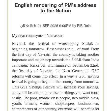
विभाग संबंधित वाणिज्य संबंधी संसदीय स्थायी समिति की 201वीं रिपोर्ट पर
प्रेस विज्ञप्ति
राज्यसभा के सभापति द्वारा ऐतिहासिक भारत छोड़ो आंदोलन की 84वीं वर्षगांठ
पर दिए गए भाषण का मूल पाठ
आयुष
लद्दाख में ऊंचाई पर औषधीय पौधे
आयुर्वेद पर्यटन के लिए केरल एक वैश्विक केंद्र के रूप में
आयुष औषधियों का मानकीकरण
महिलाओं के लिए आयुष स्वास्थ्य सेवाओं की प्रगति
जनजातीय क्षेत्रों में आयुष स्वास्थ्य सेवाएं
सोवा-रिग्पा को वैश्विक स्तर पर मान्यता प्राप्त साक्ष्य-आधारित स्वास्थ्य सेवा
प्रणाली के रूप में उभरना चाहिए: केंद्रीय मंत्री श्री प्रतापराव जाधव
कृषि एवं किसान कल्‍याण मंत्रालय
विषय: मानव-जनित भूमि क्षरण के कारण कृषि उपज में हानि
विषय- एग्रीस्टैक और डिजिटल कृषि मिशन का कार्यान्वयन