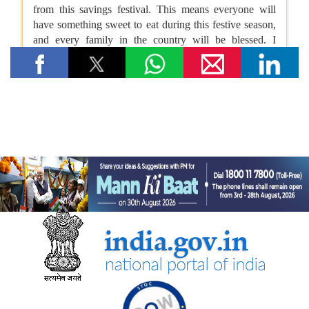
विषय- किसान उत्पादक संगठनों (एफपीओ) का गठन
विषय: राष्ट्रीय खाद्य तेल मिशन तिलहन (एनएमईओ-तिलहन) का क्रियान्वयन
विषय: तिलहन एवं दलहन के उत्पादन को बढ़ाने के लिए उठाए गए कदम
विषय: राष्ट्रीय मधुमक्खी पालन और शहद मिशन (एनबीएचएम) का
क्रियान्वयन
कोयला मंत्रालय
एसईसीएल ने खदानों को वैज्ञानिक रूप से बंद करने और परित्‍यक्‍त खदानों को
स्थायी सामुदायिक परिसंपत्तियों में बदलने में भारत का नेतृत्व किया
वाणिज्‍य एवं उद्योग मंत्रालय
डीजीएफटी, 'सोर्स फ्रॉम इंडिया' फीचर के माध्यम से डीपीआईआईटी-मान्यता
प्राप्त स्टार्टअप्स को वैश्विक व्यापार पारिस्थितिकी तंत्र से जोड़ता है
नई दिल्ली में आधुनिकीकरण और औद्योगिक सहयोग पर भारत-रूस कार्य समूह
के 12वें सत्र का आयोजन
भव्य योजना के पहले चरण के पहले राउंड में 87 प्रस्ताव प्राप्त हुए