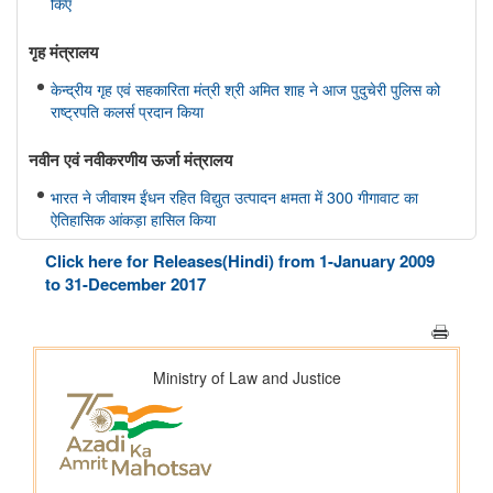
किए
गृह मंत्रालय
केन्द्रीय गृह एवं सहकारिता मंत्री श्री अमित शाह ने आज पुदुचेरी पुलिस को
राष्ट्रपति कलर्स प्रदान किया
नवीन एवं नवीकरणीय ऊर्जा मंत्रालय
भारत ने जीवाश्म ईंधन रहित विद्युत उत्पादन क्षमता में 300 गीगावाट का
ऐतिहासिक आंकड़ा हासिल किया
Click here for Releases(Hindi) from 1-January 2009
विज्ञान एवं प्रौद्योगिकी मंत्रालय
to 31-December 2017
डॉ. जितेंद्र सिंह के अनुसार, भारत अगली औद्योगिक क्रांति में एक महत्वपूर्ण
भूमिका निभाएगा, जो जैव प्रौद्योगिकी और एआई पर आधारित होगी
सामाजिक न्‍याय एवं अधिकारिता मंत्रालय
पिछले तीन वित्त वर्षों के दौरान कर्नाटक में अनुसूचित जाति के विद्यार्थियों के
लिए पोस्ट-मैट्रिक छात्रवृत्ति के अंतर्गत 1,178.20 करोड़ रुपये की केंद्रीय
हिस्सेदारी जारी
आर्थिक बाधाओं से लेकर शैक्षिक आकांक्षाओं तक: छात्रवृत्ति सहायता ने गणेश