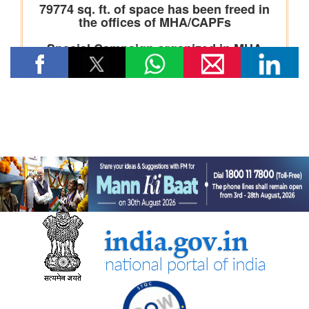
तेल विपणन कंपनियों (ओएमसी) ने ई20 पेट्रोल में नमी और क्लोराइड की
मौजूदगी की जांच की: 500 पीपीएम क्लोराइड और नमी की मौजूदगी के दावों
की पुष्टि नहीं हुई
रेल मंत्रालय
भारतीय रेलवे ने चित्रकूट के लिए सीधी रेल कनेक्टिविटी मजबूत करने के
उद्देश्य से चित्रकूटधाम कर्वी-कानपुर सेंट्रल और प्रतापगढ़-कानपुर सेंट्रल
एक्सप्रेस सेवाओं के विलय को मंजूरी दी
भारतीय रेलवे ने मध्य प्रदेश में इटारसी-मदन महल के बीच दैनिक पैसेंजर सेवा
शुरू करने की स्वीकृति दी
विज्ञान एवं प्रौद्योगिकी मंत्रालय
सीएसआईआर-सीआरआरआई ने राजस्थान सरकार के समक्ष स्वदेशी
एमएसएस+ सड़क प्रौद्योगिकी का प्रदर्शन किया
सीएसआईआर-एनआईएससीपीआर ने “लोकप्रिय विज्ञान लेखन” पर दो दिवसीय
कौशल प्रशिक्षण कार्यक्रम आयोजित किया और प्रतिभागियों को सामान्य जन
तक विज्ञान का संचार करने के लिए प्रेरित किया
केन्‍द्रीय मंत्री डॉ. जितेंद्र सिंह ने लखनऊ में सीएसआईआर-एनबीआरआई द्वारा
विकसित अपनी तरह का पहला 'इको-एजुकेशनल हब' राष्ट्र को समर्पित किया