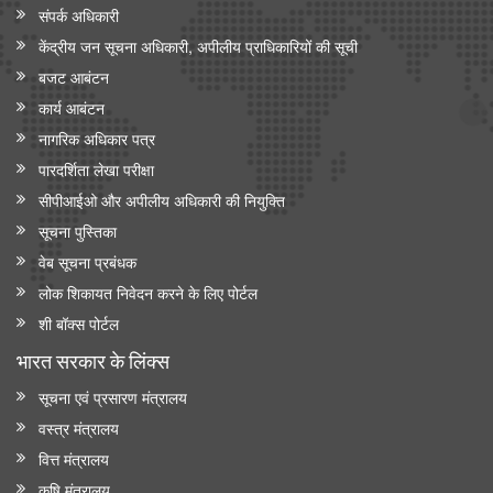
संपर्क अधिकारी
केंद्रीय मंत्री श्री जगत प्रकाश नड्डा ने 'इंडिया मेडिकल डिवाइस 2026' में
केंद्रीय जन सूचना अधिकारी, अपीलीय प्राधिकारियों की सूची
सीईओ राउंडटेबल सम्मेलन की अध्यक्षता की
बजट आबंटन
केंद्रीय मंत्री जे.पी. नड्डा ने ‘ एआई इन मेडटेक: आर्टिफिशियल इंटेलिजेंस के
कार्य आबंटन
ज़रिए स्वास्थ्य सेवा में क्रांति’ पर नॉलेज पेपर जारी किया
नागरिक अधिकार पत्र
पारदर्शिता लेखा परीक्षा
सीपीआईओ और अपी‍लीय अधिकारी की नियुक्ति
सूचना पुस्तिका
वेब सूचना प्रबंधक
लोक शिकायत निवेदन करने के लिए पोर्टल
शी बॉक्स पोर्टल
भारत सरकार के लिंक्‍स
सूचना एवं प्रसारण मंत्रालय
वस्त्र मंत्रालय
वित्त मंत्रालय
कृषि मंत्रालय