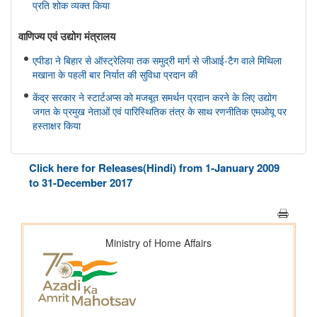
प्रति शोक व्यक्त किया
वाणिज्‍य एवं उद्योग मंत्रालय
एपीडा ने बिहार से ऑस्ट्रेलिया तक समुद्री मार्ग से जीआई-टैग वाले मिथिला
मखाना के पहली बार निर्यात की सुविधा प्रदान की
केंद्र सरकार ने स्टार्टअप्स को मजबूत समर्थन प्रदान करने के लिए उद्योग
जगत के प्रमुख नेताओं एवं पारिस्थितिक तंत्र के साथ रणनीतिक एमओयू पर
हस्ताक्षर किया
सहकारिता मंत्रालय
Click here for Releases(Hindi) from 1-January 2009
केन्द्रीय गृह एवं सहकारिता मंत्री श्री अमित शाह ने मुंबई में NUCFDC के
to 31-December 2017
नवीन परिसर का उद्द्घाटन किया और ‘सहकार नव-क्रांति’ कार्यक्रम को
संबोधित किया।
संस्‍कृति मंत्रालय
भोपाल में 11 ब्रिक्स संस्कृति मंत्रियों की बैठक संपन्न हुई; भोपाल घोषणापत्र
को अपनाया
रक्षा मंत्रालय