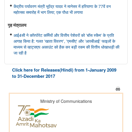
केंद्रीय पर्यावरण मंत्री भूपेंद्र यादव ने मानेसर में हरियाणा के 77वें वन
महोत्सव समारोह में भाग लिया; एक पौधा भी लगाया
गृह मंत्रालय
आई4सी ने कॉरपोरेट कर्मियों और वित्तीय पेशेवरों को 'बॉस स्कैम' के प्रति
आगाह किया है: गलत 'खाता विवरण', 'एमसीए' और 'आरबीआई' फाइलों के
माध्यम से व्हाट्सएप अकाउंट को हैक कर बड़ी रकम की वित्तीय धोखाधड़ी की
जा रही है
महिला एवं बाल विकास मंत्रालय
Click here for Releases(Hindi) from 1-January 2009
केंद्रीय मंत्री श्रीमती अन्नपूर्णा देवी ने राष्ट्रीय हथकरघा दिवस पर नागरिकों
to 31-December 2017
से भारतीय हथकरघा उत्पादों को अपनाने का आग्रह किया
अन्य
भारतीय न्यायपालिका का डिजिटल रूपांतरण
राष्ट्रीय मानव अधिकार आयोग
राष्ट्रीय मानवाधिकार आयोग (एनएचआरसी) ने मध्य प्रदेश के विदिशा जिले में