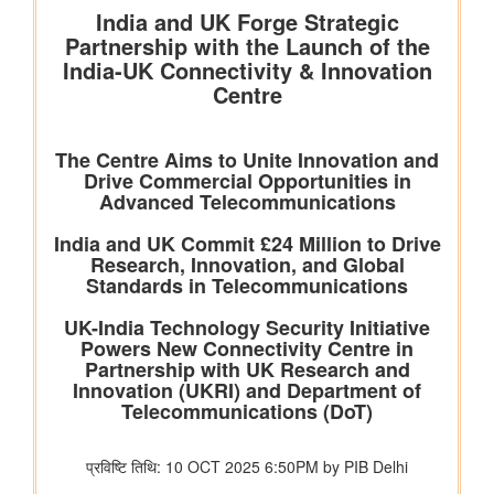
स्कूली छात्रों के खतरनाक तरीके से बेतवा नदी पार करने की मीडिया रिपोर्ट
का स्वतः संज्ञान लिया
रसायन एवं उर्वरक मंत्रालय - औषधि विभाग
जन औषधि केंद्रों में दवाओं की बिक्री