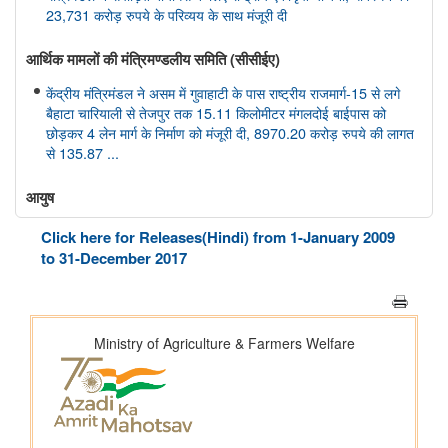
23,731 करोड़ रुपये के परिव्यय के साथ मंजूरी दी
आर्थिक मामलों की मंत्रिमण्‍डलीय समिति (सीसीईए)
केंद्रीय मंत्रिमंडल ने असम में गुवाहाटी के पास राष्ट्रीय राजमार्ग-15 से लगे
बैहाटा चारियाली से तेजपुर तक 15.11 किलोमीटर मंगलदोई बाईपास को
छोड़कर 4 लेन मार्ग के निर्माण को मंजूरी दी, 8970.20 करोड़ रुपये की लागत
से 135.87 ...
आयुष
केंद्रीय आयुष मंत्री श्री प्रतापराव जाधव ने सीसीआरएएस की 27वीं शासी
Click here for Releases(Hindi) from 1-January 2009
निकाय बैठक की अध्यक्षता की
to 31-December 2017
अंतरिक्ष विभाग
डॉ. जितेंद्र सिंह ने राज्यसभा को गगनयान मिशन और भारत के मानव अंतरिक्ष
अन्वेषण रोडमैप की प्रमुख उपलब्धियों की जानकारी दी
संसद प्रश्न: वैश्विक प्रक्षेपण बाजार में भारत की स्थिति
संसद प्रश्न: अंतरिक्ष प्रौद्योगिकी का विकास
संसद प्रश्न: जम्मू-कश्मीर में इसरो समर्थित अंतरिक्ष प्रौद्योगिकी के अनुप्रयोग