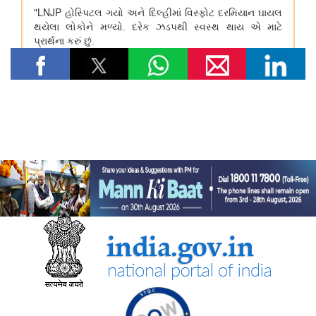
विषय: मानव-जनित भूमि क्षरण के कारण कृषि उपज में हानि
विषय- एग्रीस्टैक और डिजिटल कृषि मिशन का कार्यान्वयन
विषय- किसान उत्पादक संगठनों (एफपीओ) का गठन
विषय: राष्ट्रीय खाद्य तेल मिशन तिलहन (एनएमईओ-तिलहन) का क्रियान्वयन
विषय: तिलहन एवं दलहन के उत्पादन को बढ़ाने के लिए उठाए गए कदम
विषय: राष्ट्रीय मधुमक्खी पालन और शहद मिशन (एनबीएचएम) का
क्रियान्वयन
कोयला मंत्रालय
एसईसीएल ने खदानों को वैज्ञानिक रूप से बंद करने और परित्‍यक्‍त खदानों को
स्थायी सामुदायिक परिसंपत्तियों में बदलने में भारत का नेतृत्व किया
वाणिज्‍य एवं उद्योग मंत्रालय
भारत की ब्रिक्‍स अध्यक्षता 2026 के तहत जयपुर में 16वीं ब्रिक्‍स व्यापार
मंत्रियों की बैठक सफलतापूर्वक संपन्न
डीजीएफटी, 'सोर्स फ्रॉम इंडिया' फीचर के माध्यम से डीपीआईआईटी-मान्यता
प्राप्त स्टार्टअप्स को वैश्विक व्यापार पारिस्थितिकी तंत्र से जोड़ता है