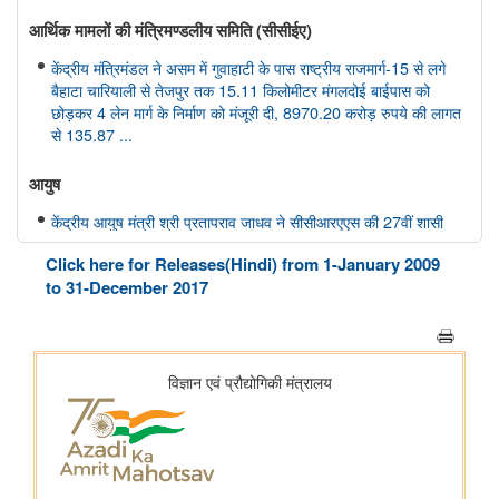
आर्थिक मामलों की मंत्रिमण्‍डलीय समिति (सीसीईए)
केंद्रीय मंत्रिमंडल ने असम में गुवाहाटी के पास राष्ट्रीय राजमार्ग-15 से लगे
बैहाटा चारियाली से तेजपुर तक 15.11 किलोमीटर मंगलदोई बाईपास को
छोड़कर 4 लेन मार्ग के निर्माण को मंजूरी दी, 8970.20 करोड़ रुपये की लागत
से 135.87 ...
आयुष
केंद्रीय आयुष मंत्री श्री प्रतापराव जाधव ने सीसीआरएएस की 27वीं शासी
निकाय बैठक की अध्यक्षता की
Click here for Releases(Hindi) from 1-January 2009
to 31-December 2017
अंतरिक्ष विभाग
डॉ. जितेंद्र सिंह ने राज्यसभा को गगनयान मिशन और भारत के मानव अंतरिक्ष
अन्वेषण रोडमैप की प्रमुख उपलब्धियों की जानकारी दी
संसद प्रश्न: वैश्विक प्रक्षेपण बाजार में भारत की स्थिति
संसद प्रश्न: अंतरिक्ष प्रौद्योगिकी का विकास
संसद प्रश्न: जम्मू-कश्मीर में इसरो समर्थित अंतरिक्ष प्रौद्योगिकी के अनुप्रयोग