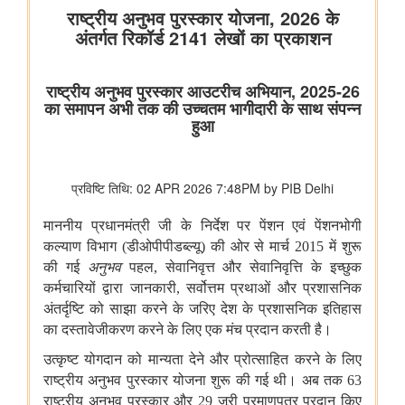
विभाग संबंधित वाणिज्य संबंधी संसदीय स्थायी समिति की 201वीं रिपोर्ट पर
प्रेस विज्ञप्ति
राज्यसभा के सभापति द्वारा ऐतिहासिक भारत छोड़ो आंदोलन की 84वीं वर्षगांठ
पर दिए गए भाषण का मूल पाठ
आयुष
आयुष औषधियों का मानकीकरण
महिलाओं के लिए आयुष स्वास्थ्य सेवाओं की प्रगति
जनजातीय क्षेत्रों में आयुष स्वास्थ्य सेवाएं
सोवा-रिग्पा को वैश्विक स्तर पर मान्यता प्राप्त साक्ष्य-आधारित स्वास्थ्य सेवा
प्रणाली के रूप में उभरना चाहिए: केंद्रीय मंत्री श्री प्रतापराव जाधव
कृषि एवं किसान कल्‍याण मंत्रालय
विषय: मानव-जनित भूमि क्षरण के कारण कृषि उपज में हानि
विषय- एग्रीस्टैक और डिजिटल कृषि मिशन का कार्यान्वयन
विषय- किसान उत्पादक संगठनों (एफपीओ) का गठन
विषय: राष्ट्रीय खाद्य तेल मिशन तिलहन (एनएमईओ-तिलहन) का क्रियान्वयन