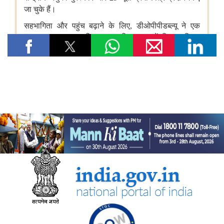
विषय: तिलहन एवं दलहन के उत्पादन को बढ़ाने के लिए उठाए गए कदम
विषय: राष्ट्रीय मधुमक्खी पालन और शहद मिशन (एनबीएचएम) का
क्रियान्वयन
कोयला मंत्रालय
एसईसीएल ने खदानों को वैज्ञानिक रूप से बंद करने और परित्‍यक्‍त खदानों को
स्थायी सामुदायिक परिसंपत्तियों में बदलने में भारत का नेतृत्व किया
वाणिज्‍य एवं उद्योग मंत्रालय
नई दिल्ली में आधुनिकीकरण और औद्योगिक सहयोग पर भारत-रूस कार्य समूह
के 12वें सत्र का आयोजन
जेम ने सार्वजनिक खरीद में बदलाव लाने का एक दशक पूरा किया, कुल जीएमवी
20 लाख करोड़ रुपये से ज्यादा हुआ
सहकारिता मंत्रालय
केन्द्रीय गृह एवं सहकारिता मंत्री श्री अमित शाह कल मुंबई में NUCFDC के
नवीन कार्यालय का उद्घाटन करेंगे