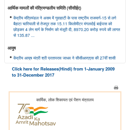
आर्थिक मामलों की मंत्रिमण्‍डलीय समिति (सीसीईए)
केंद्रीय मंत्रिमंडल ने असम में गुवाहाटी के पास राष्ट्रीय राजमार्ग-15 से लगे
बैहाटा चारियाली से तेजपुर तक 15.11 किलोमीटर मंगलदोई बाईपास को
छोड़कर 4 लेन मार्ग के निर्माण को मंजूरी दी, 8970.20 करोड़ रुपये की लागत
से 135.87 ...
आयुष
केंद्रीय आयुष मंत्री श्री प्रतापराव जाधव ने सीसीआरएएस की 27वीं शासी
निकाय बैठक की अध्यक्षता की
Click here for Releases(Hindi) from 1-January 2009
to 31-December 2017
अंतरिक्ष विभाग
डॉ. जितेंद्र सिंह ने राज्यसभा को गगनयान मिशन और भारत के मानव अंतरिक्ष
अन्वेषण रोडमैप की प्रमुख उपलब्धियों की जानकारी दी
संसद प्रश्न: वैश्विक प्रक्षेपण बाजार में भारत की स्थिति
संसद प्रश्न: अंतरिक्ष प्रौद्योगिकी का विकास
संसद प्रश्न: जम्मू-कश्मीर में इसरो समर्थित अंतरिक्ष प्रौद्योगिकी के अनुप्रयोग